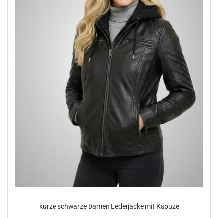
kurze schwar­ze Damen Le­der­ja­cke mit Ka­pu­ze