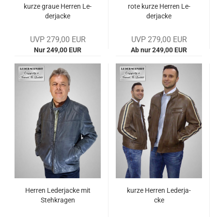
kurze graue Her­ren Le­
rote kurze Her­ren Le­
der­ja­cke
der­ja­cke
UVP 279,00 EUR
UVP 279,00 EUR
Nur 249,00 EUR
Ab nur 249,00 EUR
Her­ren Le­der­ja­cke mit
kurze Her­ren Le­der­ja­
Steh­kra­gen
cke