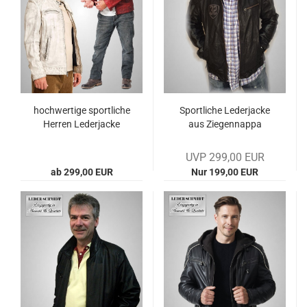
hoch­wer­ti­ge sport­li­che
Sport­li­che Le­der­ja­cke
Her­ren Le­der­ja­cke
aus Zie­gen­n­ap­pa
UVP 299,00 EUR
ab 299,00 EUR
Nur 199,00 EUR