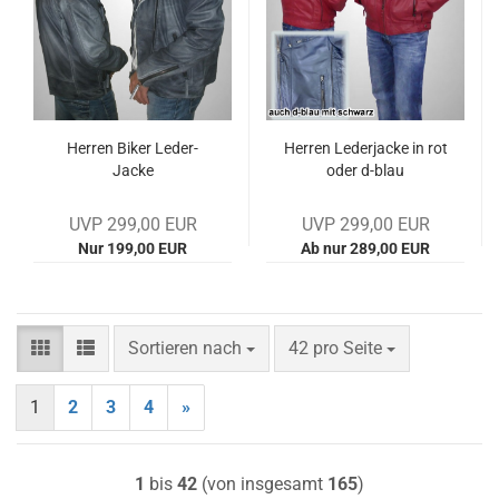
Her­ren Biker Leder-​​
Her­ren Le­der­ja­cke in rot
Jacke
oder d-​blau
UVP 299,00 EUR
UVP 299,00 EUR
Nur 199,00 EUR
Ab nur 289,00 EUR
Sortieren nach
pro Seite
Sortieren nach
42 pro Seite
1
2
3
4
»
1
bis
42
(von insgesamt
165
)