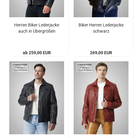
Her­ren Biker Le­der­ja­cke
Biker Her­ren Le­der­ja­cke
auch in Über­grö­ßen
schwarz
ab 259,00 EUR
269,00 EUR