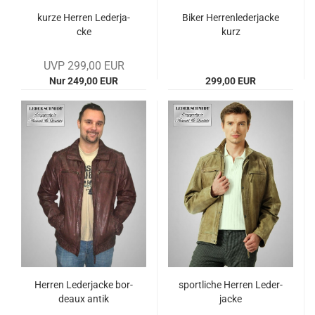
kurze Her­ren Le­der­ja­
Biker Her­ren­le­der­ja­cke
cke
kurz
UVP 299,00 EUR
Nur 249,00 EUR
299,00 EUR
Her­ren Le­der­ja­cke bor­
sport­li­che Her­ren Le­der­
deaux antik
ja­cke