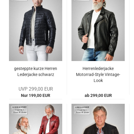
ge­stepp­te kurze Her­ren
Her­ren­le­der­ja­cke
Le­der­ja­cke schwarz
Motorrad-​​Style Vintage-​​
Look
UVP 299,00 EUR
Nur 199,00 EUR
ab 299,00 EUR