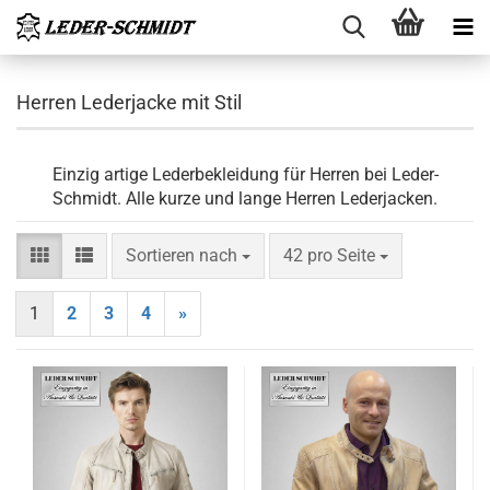
Herren Lederjacke mit Stil
Einzig artige Lederbekleidung für Herren bei Leder-
Schmidt. Alle kurze und lange Herren Lederjacken.
Sortieren nach
pro Seite
Sortieren nach
42 pro Seite
1
2
3
4
»