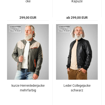
cke
Ka­pu­ze
299,00 EUR
ab 299,00 EUR
kurze Her­ren­le­der­ja­cke
Leder Col­le­ge­ja­cke
mehr­far­big
schwarz