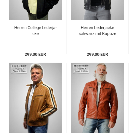
Her­ren Col­le­ge Le­der­ja­
Her­ren Le­der­ja­cke
cke
schwarz mit Ka­pu­ze
299,00 EUR
299,00 EUR