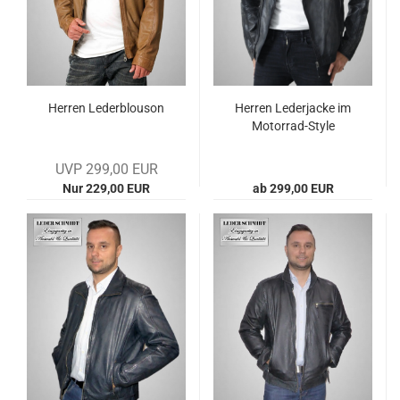
Her­ren Le­derblou­son
Her­ren Le­der­ja­cke im
Motorrad-​​Style
UVP 299,00 EUR
Nur 229,00 EUR
ab 299,00 EUR