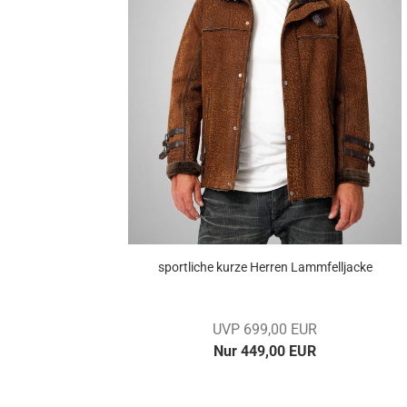
sport­li­che kurze Her­ren Lamm­fell­ja­cke
UVP 699,00 EUR
Nur 449,00 EUR