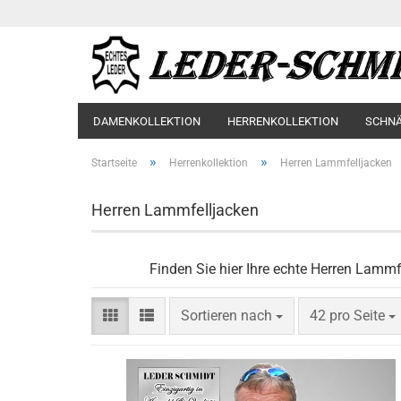
DAMENKOLLEKTION
HERRENKOLLEKTION
SCHN
»
»
Startseite
Herrenkollektion
Herren Lammfelljacken
Herren Lammfelljacken
Finden Sie hier Ihre echte Herren Lammfe
Sortieren nach
pro Seite
Sortieren nach
42 pro Seite