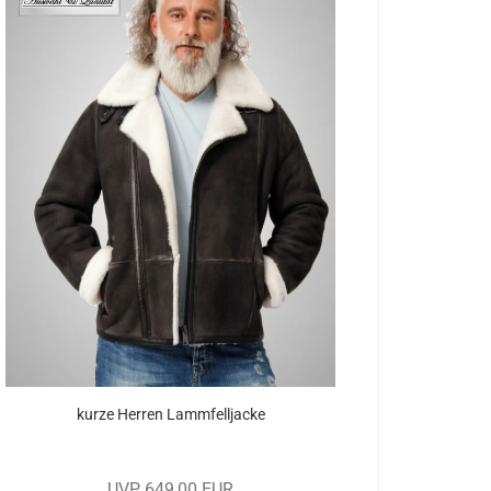
kurze Her­ren Lamm­fell­ja­cke
UVP 649,00 EUR