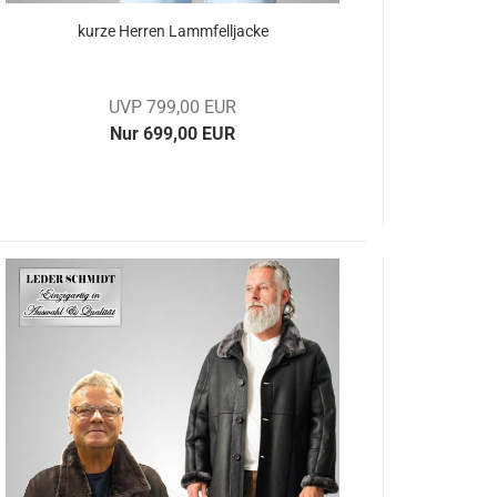
kurze Her­ren Lamm­fell­ja­cke
UVP 799,00 EUR
Nur 699,00 EUR