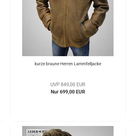
kurze brau­ne Her­ren Lamm­fell­ja­cke
UVP 849,00 EUR
Nur 699,00 EUR