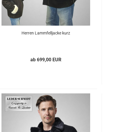
Her­ren Lamm­fell­ja­cke kurz
ab 699,00 EUR