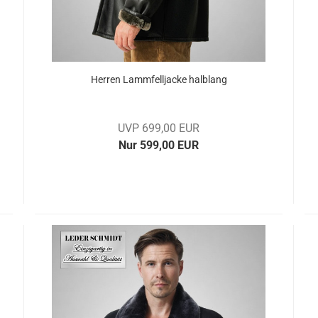
Her­ren Lamm­fell­ja­cke halb­lang
UVP 699,00 EUR
Nur 599,00 EUR