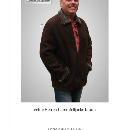
echte Herren-​​Lamm­fell­ja­cke braun
UVP 499,00 EUR