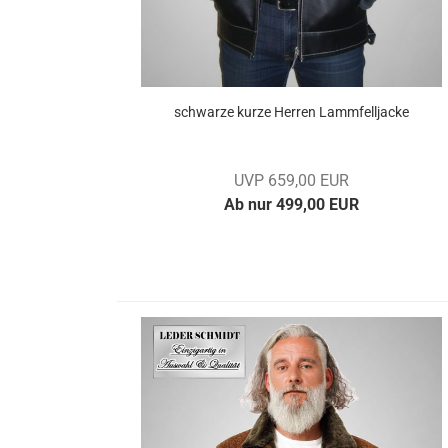
schwar­ze kurze Her­ren Lamm­fell­ja­cke
UVP 659,00 EUR
Ab nur 499,00 EUR