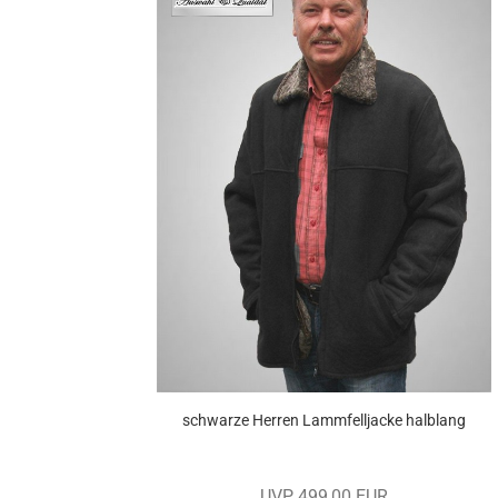
schwar­ze Her­ren Lamm­fell­ja­cke halb­lang
UVP 499,00 EUR