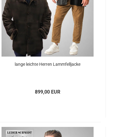
lange leich­te Her­ren Lamm­fell­ja­cke
899,00 EUR