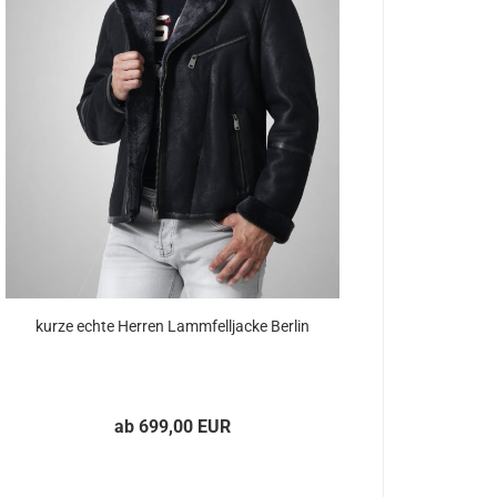
kurze echte Her­ren Lamm­fell­ja­cke Ber­lin
ab 699,00 EUR