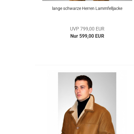
lange schwar­ze Her­ren Lamm­fell­ja­cke
UVP 799,00 EUR
Nur 599,00 EUR