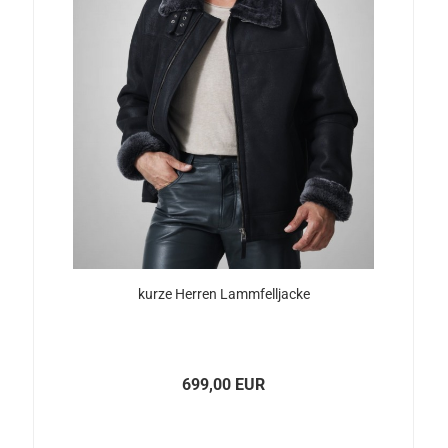
kurze Her­ren Lamm­fell­ja­cke
699,00 EUR