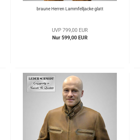
brau­ne Her­ren Lamm­fell­ja­cke glatt
UVP 799,00 EUR
Nur 599,00 EUR