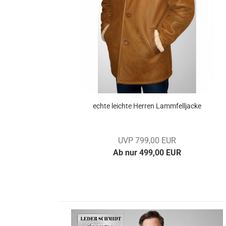
echte leich­te Her­ren Lamm­fell­ja­cke
UVP 799,00 EUR
Ab nur 499,00 EUR