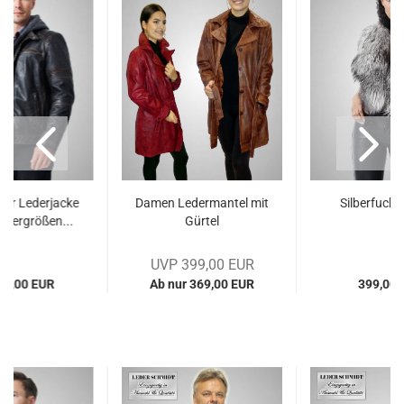
ker Le­der­ja­cke
Damen Le­der­man­tel mit
Sil­ber­fuchs
Über­grö­ßen...
Gür­tel
UVP 399,00 EUR
59,00 EUR
Ab nur 369,00 EUR
399,00 