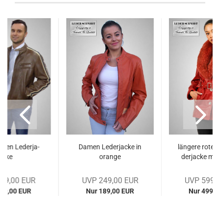
­ren Le­der­ja­
Damen Le­der­ja­cke in
län­ge­re rote
cke
oran­ge
der­ja­cke mit 
79,00 EUR
UVP 249,00 EUR
UVP 599,
249,00 EUR
Nur 189,00 EUR
Nur 499,0