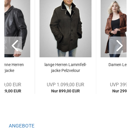
e dünne Her­ren
lange Her­ren Lamm­fell­
Damen Le­der
der­ja­cke
ja­cke Pelz­ve­lour
69,00 EUR
UVP 1.099,00 EUR
UVP 399,
 329,00 EUR
Nur 899,00 EUR
Nur 299,0
ANGEBOTE