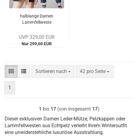
halb­lan­ge Damen
Lamm­fell­wes­te
UVP 329,00 EUR
Nur 299,00 EUR
Sortieren nach
pro Seite
Sortieren nach
42 pro Seite
1
1
bis
17
(von insgesamt
17
)
Dieser exklusiven Damen Leder-Mütze, Pelzkappen oder
Lammfellwesten aus Echtpelz verleiht Ihrem Winteroutfit
eine unwiderstehliche luxuriöse Ausstrahlung.