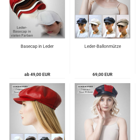
Base­cap in Leder
Leder-​​Bal­lon­müt­ze
ab 49,00 EUR
69,00 EUR