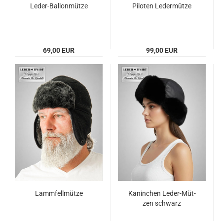
Leder-​​Bal­lon­müt­ze
Pi­lo­ten Le­der­müt­ze
69,00 EUR
99,00 EUR
Lamm­fell­müt­ze
Ka­nin­chen Leder-​​Müt­
zen schwarz