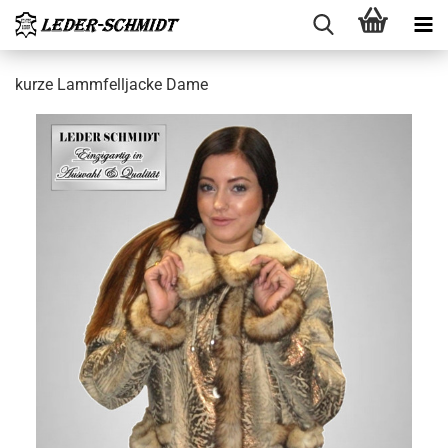
kurze Lamm­fell­ja­cke Dame