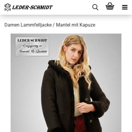
Damen Lamm­fell­ja­cke / Man­tel mit Ka­pu­ze