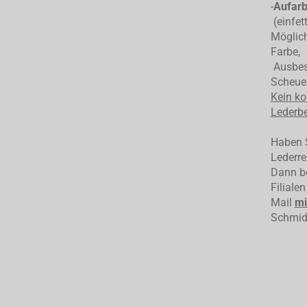
-
Aufarb
(einfet
Möglich
Farbe,
Ausbess
Scheuer
Kein ko
Lederbe
Haben S
Lederre
Dann be
Filiale
Mail
mi
Schmid