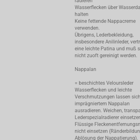
radieren
Wasserflecken über Wasserd
halten
Keine fettende Nappacreme
verwenden.
Übrigens, Lederbekleidung,
insbesondere Anilinleder, vert
eine leichte Patina und muß 
nicht zuoft gereinigt werden.
Nappalan
= beschichtes Veloursleder
Wasserflecken und leichte
Verschmutzungen lassen sic
imprägniertem Nappalan
ausradieren. Weichen, transp
Lederspezialradierer einsetze
Flüssige Fleckenentfernungsm
nicht einsetzen (Ränderbildu
Ablösung der Nappatierung).