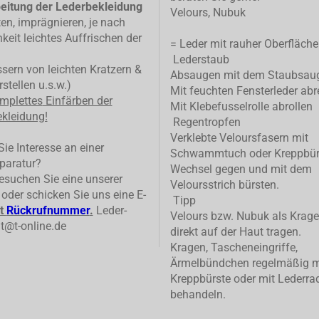
eitung der Lederbekleidung
Velours, Nubuk
ten, imprägnieren, je nach
keit leichtes Auffrischen der
= Leder mit rauher Oberfläche
Lederstaub
ern von leichten Kratzern &
Absaugen mit dem Staubsau
stellen u.s.w.)
Mit feuchten Fensterleder abr
mplettes
Einfärben der
Mit Klebefusselrolle abrollen
kleidung!
Regentropfen
Verklebte Veloursfasern mit
ie Interesse an einer
Schwammtuch oder Kreppbür
paratur?
Wechsel gegen und mit dem
suchen Sie eine unserer
Veloursstrich bürsten.
n oder schicken Sie uns eine E-
Tipp
t
Rückrufnummer
.
Leder-
Velours bzw. Nubuk als Krage
t@t-online.de
direkt auf der Haut tragen.
Kragen, Tascheneingriffe,
Ärmelbündchen regelmäßig m
Kreppbürste oder mit Lederrad
behandeln.