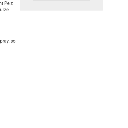
ht Pelz
kurze
pray, so