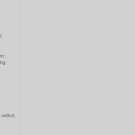
t
en:
tig
 selbst.
r