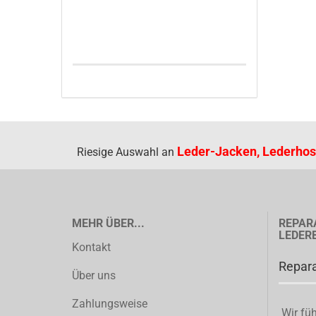
Leder-Jacken, Lederhos
Riesige Auswahl an
MEHR ÜBER...
REPAR
LEDER
Kontakt
Repara
Über uns
Zahlungsweise
Wir füh