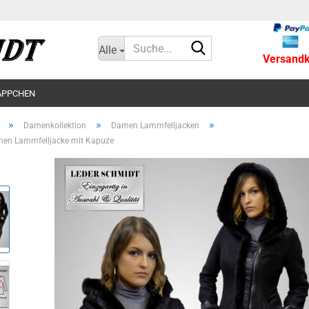
Suche...
Alle
Versandko
ÄPPCHEN
»
»
»
Damenkollektion
Damen Lammfelljacken
men Lammfelljacke mit Kapuze