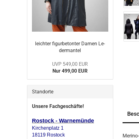
leich­ter fi­gur­be­ton­ter Damen Le­
der­man­tel
UVP 549,00 EUR
Nur 499,00 EUR
Standorte
Unsere Fachgeschäfte!
Besc
Rostock - Warnemünde
Kirchenplatz 1
18119 Rostock
Merino-