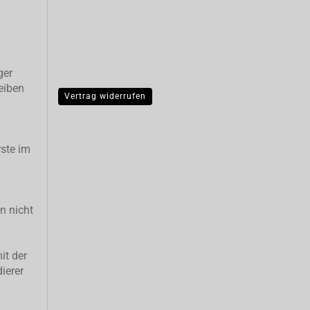
ger
eiben
Vertrag widerrufen
ste im
n nicht
it der
ierer