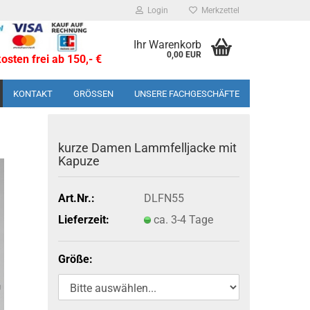
Login
Merkzettel
Ihr Warenkorb
0,00 EUR
sten frei ab 150,- €
KONTAKT
GRÖSSEN
UNSERE FACHGESCHÄFTE
kurze Damen Lamm­fell­ja­cke mit
Ka­pu­ze
Art.Nr.:
DLFN55
Lieferzeit:
ca. 3-4 Tage
Größe: