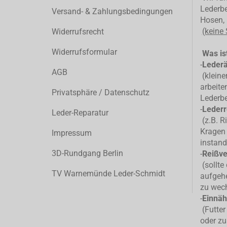
Lederbe
Versand- & Zahlungsbedingungen
Hosen, 
(keine
Widerrufsrecht
Widerrufsformular
Was ist
-
Leder
AGB
(kleiner
arbeite
Privatsphäre / Datenschutz
Lederb
-
Lederr
Leder-Reparatur
(z.B. R
Kragen 
Impressum
instand
3D-Rundgang Berlin
-
Reißve
(sollte
TV Warnemünde Leder-Schmidt
aufgehe
zu wec
-
Einnäh
(Futter
oder zu