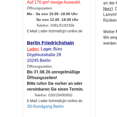
Auf 170 qm² riesige Auswahl.
an der 
Öffnungszeiten:
Nerz
).
Mo - Sa von 10.00 -18.00 Uhr
Lammfel
So von 12.00 -18.00 Uhr
Rückenl
Telefon: 0381/5192356
E-Mail: Leder-Schmidt@t-online.de
Weiter 
Wir emp
Berlin Friedrichshain
werden 
Laden
,
Lager,
Büro
Gryphiusstraße 28
10245 Berlin
Öffnungszeiten:
Bis 31.08.26 unregelmäßige
Öffnungszeiten!
Bitte rufen Sie vorher an oder
vereinbaren Sie einen Termin.
Telefon: 030/29490850
E-Mail: Leder-Schmidt@t-online.de
3D-Rundgang Berlin