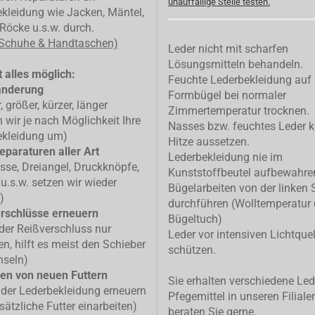
unauffällige Stelle testen.
kleidung wie Jacken, Mäntel,
Röcke u.s.w. durch.
 Schuhe & Handtaschen)
Leder nicht mit scharfen
Lösungsmitteln behandeln.
 alles möglich:
Feuchte Lederbekleidung auf
änderung
Formbügel bei normaler
, größer, kürzer, länger
Zimmertemperatur trocknen.
n wir je nach Möglichkeit Ihre
Nasses bzw. feuchtes Leder k
ekleidung um)
Hitze aussetzen.
eparaturen aller Art
Lederbekleidung nie im
isse, Dreiangel, Druckknöpfe,
Kunststoffbeutel aufbewahre
u.s.w. setzen wir wieder
Bügelarbeiten von der linken 
)
durchführen (Wolltemperatur
rschlüsse erneuern
Bügeltuch)
 der Reißverschluss nur
Leder vor intensiven Lichtque
n, hilft es meist den Schieber
schützen.
hseln)
en von neuen Futtern
Sie erhalten verschiedene Led
 der Lederbekleidung erneuern
Pfegemittel in unseren Filiale
sätzliche Futter einarbeiten)
beraten Sie gerne.