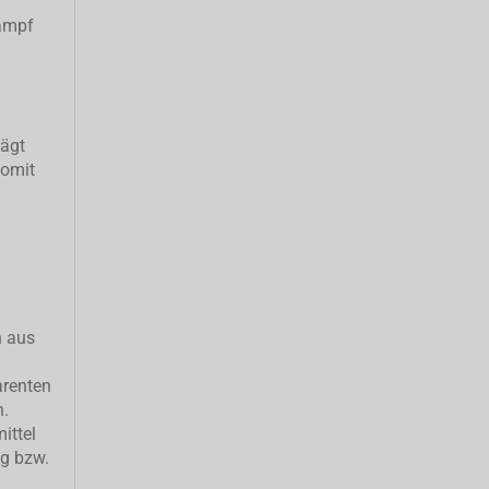
ampf
rägt
somit
h aus
arenten
n.
ittel
ng bzw.