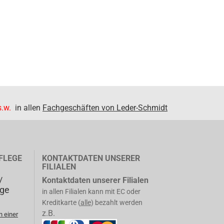
.w.
in allen
Fachgeschäften von Leder-Schmidt
FLEGE
KONTAKTDATEN UNSERER
FILIALEN
/
Kontaktdaten unserer Filialen
ege
in allen Filialen kann mit EC oder
Kreditkarte (
alle
) bezahlt werden
z.B.
n einer