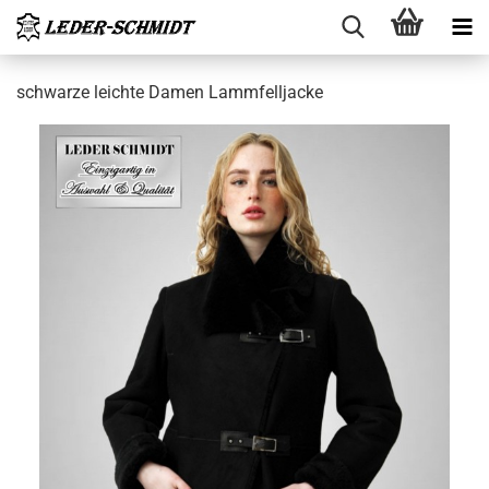
schwar­ze leich­te Damen Lamm­fell­ja­cke