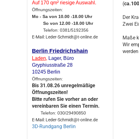
Auf 170 qm² riesige Auswahl.
(
ca.100
Öffnungszeiten:
Mo - Sa von 10.00 -18.00 Uhr
Der Kra
So von 12.00 -18.00 Uhr
Zwei Ei
Telefon: 0381/5192356
E-Mail: Leder-Schmidt@t-online.de
Maße kö
Wir emp
Berlin Friedrichshain
werden 
Laden
,
Lager,
Büro
Gryphiusstraße 28
10245 Berlin
Öffnungszeiten:
Bis 31.08.26 unregelmäßige
Öffnungszeiten!
Bitte rufen Sie vorher an oder
vereinbaren Sie einen Termin.
Telefon: 030/29490850
E-Mail: Leder-Schmidt@t-online.de
3D-Rundgang Berlin