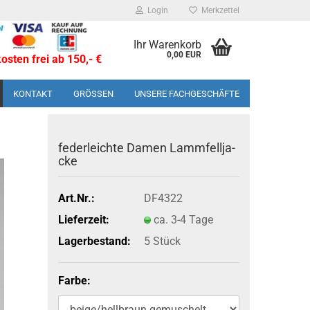
Login
Merkzettel
Ihr Warenkorb
0,00 EUR
sten frei ab 150,- €
KONTAKT
GRÖSSEN
UNSERE FACHGESCHÄFTE
fe­der­leich­te Damen Lamm­fell­ja­
cke
Art.Nr.:
DF4322
Lieferzeit:
ca. 3-4 Tage
Lagerbestand:
5
Stück
Farbe: