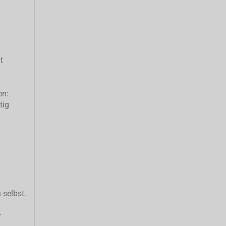
t
en:
tig
 selbst.
r