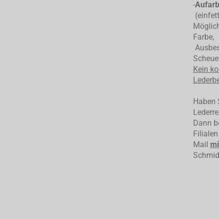
-
Aufarb
(einfet
Möglich
Farbe,
Ausbess
Scheuer
Kein ko
Lederbe
Haben S
Lederre
Dann be
Filiale
Mail
mi
Schmid