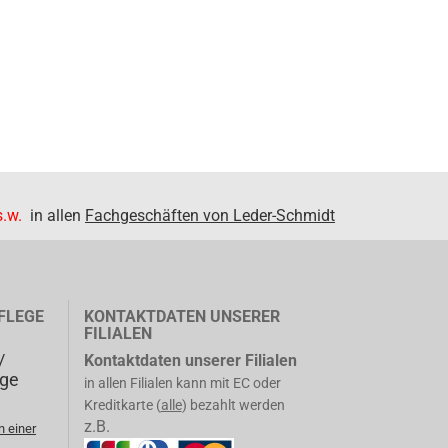
.w.
in allen
Fachgeschäften von Leder-Schmidt
FLEGE
KONTAKTDATEN UNSERER
FILIALEN
/
Kontaktdaten unserer Filialen
ege
in allen Filialen kann mit EC oder
Kreditkarte (
alle
) bezahlt werden
z.B.
n einer