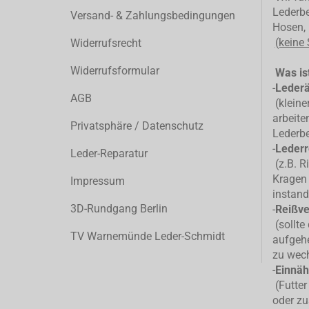
Lederbe
Versand- & Zahlungsbedingungen
Hosen, 
(keine
Widerrufsrecht
Widerrufsformular
Was ist
-
Leder
AGB
(kleiner
arbeite
Privatsphäre / Datenschutz
Lederb
-
Lederr
Leder-Reparatur
(z.B. R
Kragen 
Impressum
instand
3D-Rundgang Berlin
-
Reißve
(sollte
TV Warnemünde Leder-Schmidt
aufgehe
zu wec
-
Einnäh
(Futter
oder zu