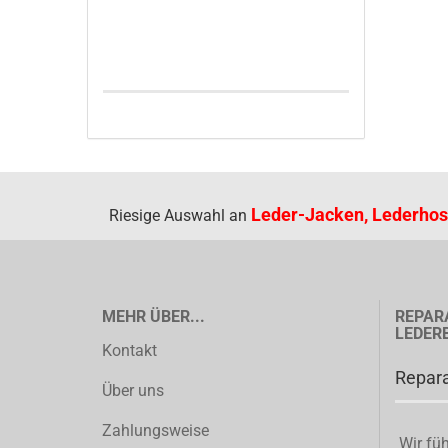
Leder-Jacken, Lederhos
Riesige Auswahl an
MEHR ÜBER...
REPAR
LEDER
Kontakt
Repara
Über uns
Zahlungsweise
Wir füh