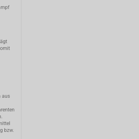
ampf
rägt
somit
h aus
arenten
n.
ittel
ng bzw.