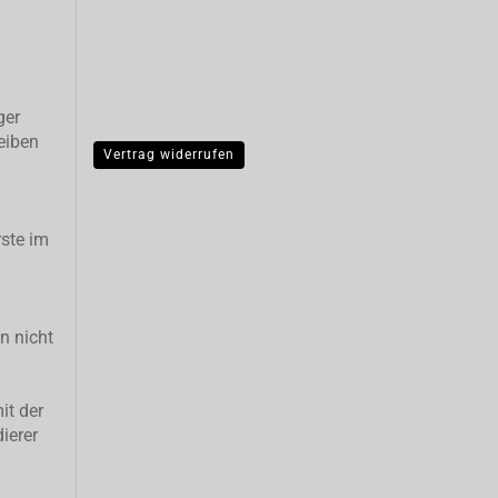
ger
eiben
Vertrag widerrufen
ste im
n nicht
it der
ierer