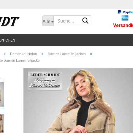
Suche...
Alle
Versandko
ÄPPCHEN
»
»
»
Damenkollektion
Damen Lammfelljacken
hte Damen Lammfelljacke