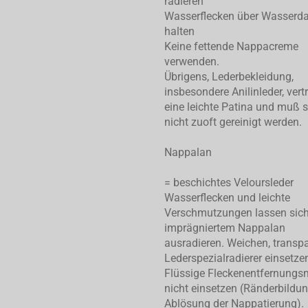
radieren
Wasserflecken über Wasserd
halten
Keine fettende Nappacreme
verwenden.
Übrigens, Lederbekleidung,
insbesondere Anilinleder, vert
eine leichte Patina und muß 
nicht zuoft gereinigt werden.
Nappalan
= beschichtes Veloursleder
Wasserflecken und leichte
Verschmutzungen lassen sic
imprägniertem Nappalan
ausradieren. Weichen, transp
Lederspezialradierer einsetze
Flüssige Fleckenentfernungsm
nicht einsetzen (Ränderbildu
Ablösung der Nappatierung).