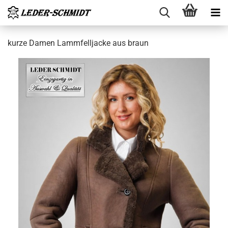
kurze Damen Lamm­fell­ja­cke aus braun