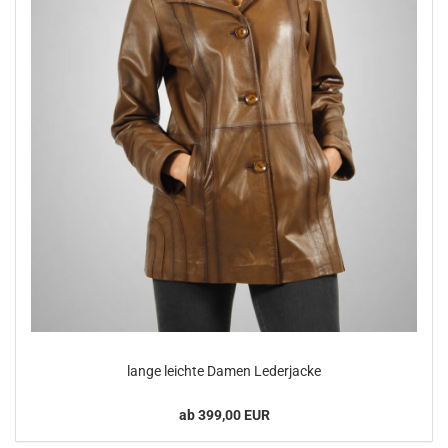
lange leich­te Damen Le­der­ja­cke
ab 399,00 EUR