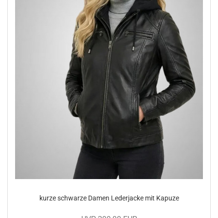
kurze schwar­ze Damen Le­der­ja­cke mit Ka­pu­ze