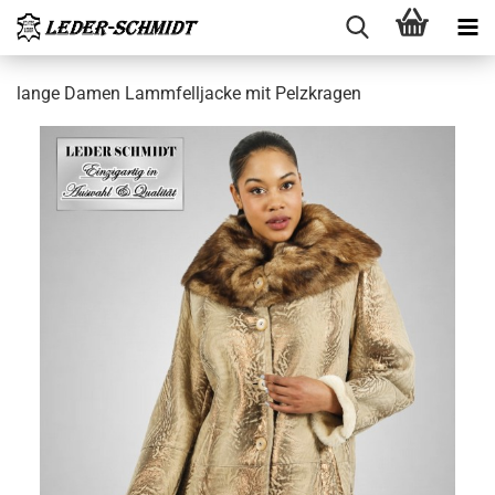
lange Damen Lamm­fell­ja­cke mit Pelz­kra­gen