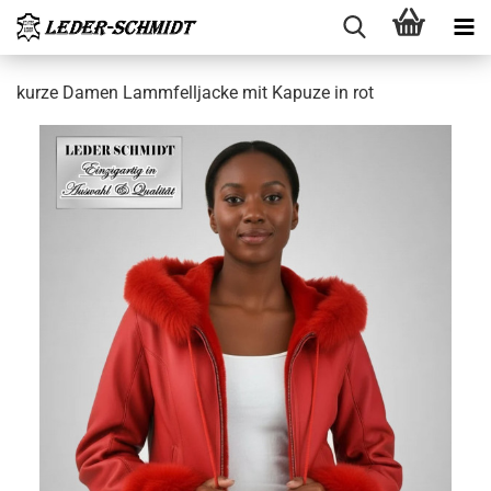
kurze Damen Lamm­fell­ja­cke mit Ka­pu­ze in rot