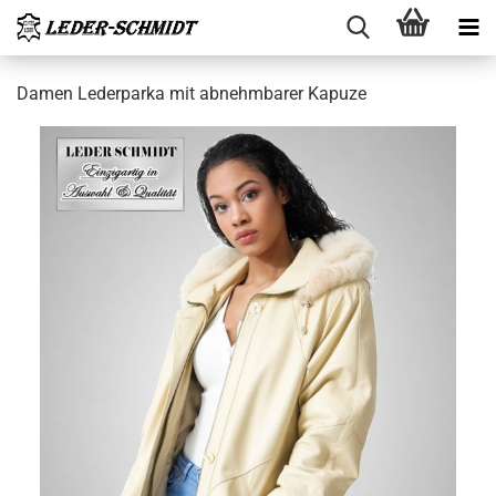
Damen Le­der­par­ka mit ab­nehm­ba­rer Ka­pu­ze