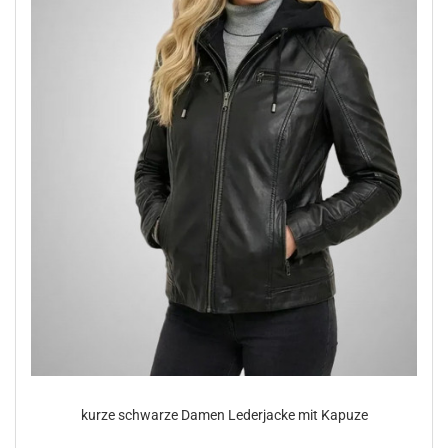
kurze schwar­ze Damen Le­der­ja­cke mit Ka­pu­ze