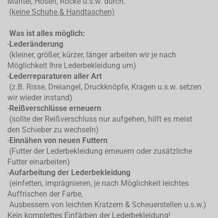
Mäntel, Hosen, Röcke u.s.w. durch.
(keine Schuhe & Handtaschen)
Was ist alles möglich:
-
Lederänderung
(kleiner, größer, kürzer, länger arbeiten wir je nach
Möglichkeit Ihre Lederbekleidung um)
-
Lederreparaturen aller Art
(z.B. Risse, Dreiangel, Druckknöpfe, Kragen u.s.w. setzen
wir wieder instand)
-
Reißverschlüsse erneuern
(sollte der Reißverschluss nur aufgehen, hilft es meist
den Schieber zu wechseln)
-
Einnähen von neuen Futtern
(Futter der Lederbekleidung erneuern oder zusätzliche
Futter einarbeiten)
-
Aufarbeitung der Lederbekleidung
(einfetten, imprägnieren, je nach Möglichkeit leichtes
Auffrischen der Farbe,
Ausbessern von leichten Kratzern & Scheuerstellen u.s.w.)
Kein komplettes
Einfärben der Lederbekleidung!