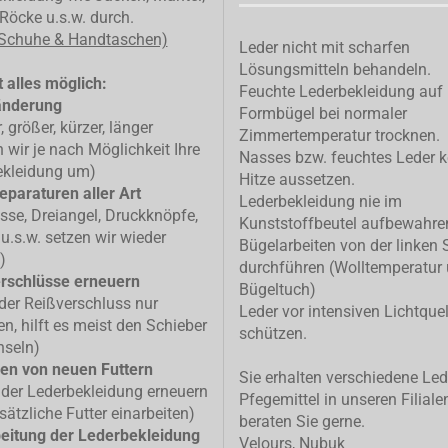
Röcke u.s.w. durch.
 Schuhe & Handtaschen)
Leder nicht mit scharfen
Lösungsmitteln behandeln.
 alles möglich:
Feuchte Lederbekleidung auf
änderung
Formbügel bei normaler
, größer, kürzer, länger
Zimmertemperatur trocknen.
n wir je nach Möglichkeit Ihre
Nasses bzw. feuchtes Leder k
ekleidung um)
Hitze aussetzen.
eparaturen aller Art
Lederbekleidung nie im
isse, Dreiangel, Druckknöpfe,
Kunststoffbeutel aufbewahre
u.s.w. setzen wir wieder
Bügelarbeiten von der linken 
)
durchführen (Wolltemperatur
rschlüsse erneuern
Bügeltuch)
 der Reißverschluss nur
Leder vor intensiven Lichtque
n, hilft es meist den Schieber
schützen.
hseln)
en von neuen Futtern
Sie erhalten verschiedene Led
 der Lederbekleidung erneuern
Pfegemittel in unseren Filiale
sätzliche Futter einarbeiten)
beraten Sie gerne.
eitung der Lederbekleidung
Velours, Nubuk