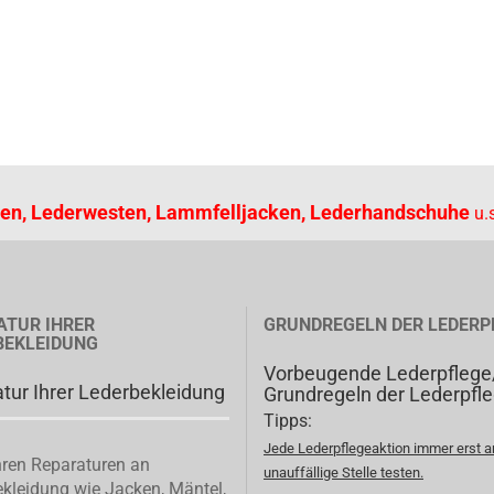
en, Lederwesten, Lammfelljacken, Lederhandschuhe
u.s
ATUR IHRER
GRUNDREGELN DER LEDERP
BEKLEIDUNG
Vorbeugende Lederpflege
tur Ihrer Lederbekleidung
Grundregeln der Lederpfl
Tipps:
Jede Lederpflegeaktion immer erst a
ren Reparaturen an
unauffällige Stelle testen.
kleidung wie Jacken, Mäntel,