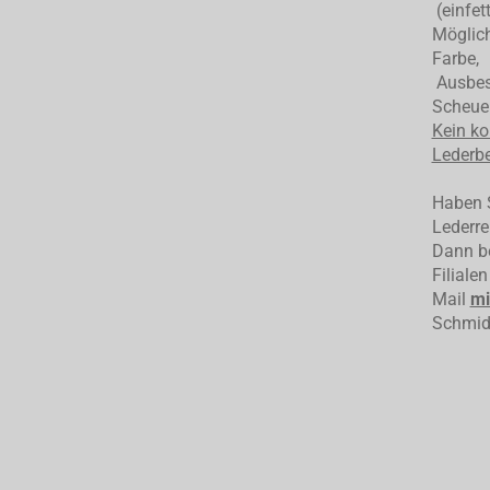
(einfet
Möglich
Farbe,
Ausbess
Scheuer
Kein ko
Lederbe
Haben S
Lederre
Dann be
Filiale
Mail
mi
Schmid