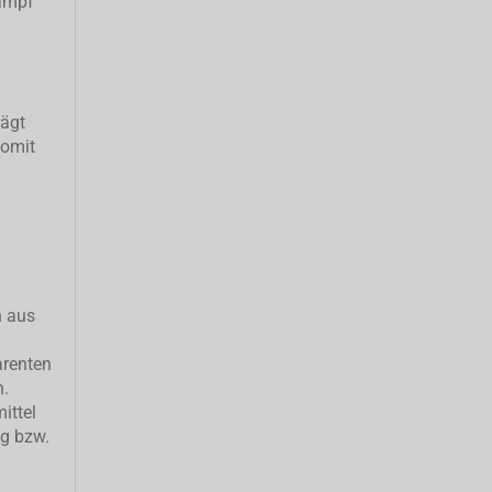
ampf
rägt
somit
h aus
arenten
n.
ittel
ng bzw.