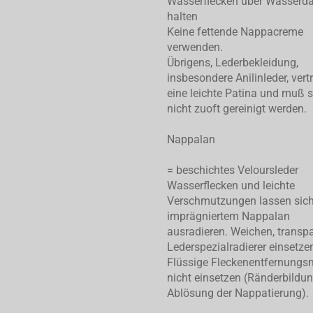
Wasserflecken über Wasserd
halten
Keine fettende Nappacreme
verwenden.
Übrigens, Lederbekleidung,
insbesondere Anilinleder, vert
eine leichte Patina und muß 
nicht zuoft gereinigt werden.
Nappalan
= beschichtes Veloursleder
Wasserflecken und leichte
Verschmutzungen lassen sic
imprägniertem Nappalan
ausradieren. Weichen, transp
Lederspezialradierer einsetze
Flüssige Fleckenentfernungsm
nicht einsetzen (Ränderbildu
Ablösung der Nappatierung).