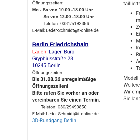
Öffnungszeiten:
taillie
Mo - Sa von 10.00 -18.00 Uhr
F
So von 12.00 -18.00 Uhr
m
Telefon: 0381/5192356
Z
E-Mail: Leder-Schmidt@t-online.de
E
M
Berlin Friedrichshain
I
Laden
,
Lager,
Büro
R
Gryphiusstraße 28
A
10245 Berlin
T
Öffnungszeiten:
Modell 
Bis 31.08.26 unregelmäßige
Weitere
Öffnungszeiten!
Wir emp
Bitte rufen Sie vorher an oder
Sie lan
vereinbaren Sie einen Termin.
Telefon: 030/29490850
E-Mail: Leder-Schmidt@t-online.de
3D-Rundgang Berlin