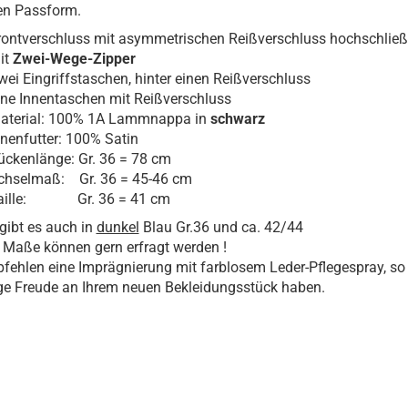
rten Passform.
rontverschluss mit asymmetrischen Reißverschluss hochschließ
it
Zwei-Wege-Zipper
wei Eingriffstaschen, hinter einen Reißverschluss
ine Innentaschen mit Reißverschluss
aterial: 100% 1A Lammnappa in
schwarz
nnenfutter: 100% Satin
ückenlänge: Gr. 36 = 78 cm
chselmaß: Gr. 36 = 45-46 cm
aille: Gr. 36 = 41 cm
gibt es auch in
dunkel
Blau Gr.36 und ca. 42/44
 Maße können gern erfragt werden !
fehlen eine Imprägnierung mit farblosem Leder-Pflegespray, so
ge Freude an Ihrem neuen Bekleidungsstück haben.