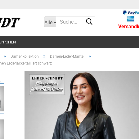
Suche...
Alle
Versandko
ÄPPCHEN
»
»
»
Damenkollektion
Damen-Leder-Mäntel
en Lederjacke tailliert schwarz