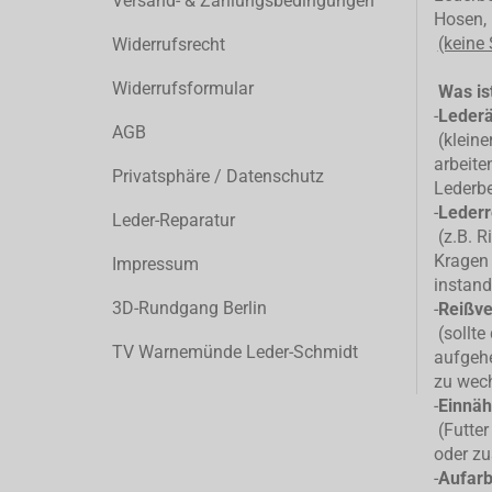
Versand- & Zahlungsbedingungen
Hosen, 
(keine
Widerrufsrecht
Widerrufsformular
Was ist
-
Leder
AGB
(kleiner
arbeite
Privatsphäre / Datenschutz
Lederb
-
Lederr
Leder-Reparatur
(z.B. R
Kragen 
Impressum
instand
3D-Rundgang Berlin
-
Reißve
(sollte
TV Warnemünde Leder-Schmidt
aufgehe
zu wec
-
Einnäh
(Futter
oder zu
-
Aufarb