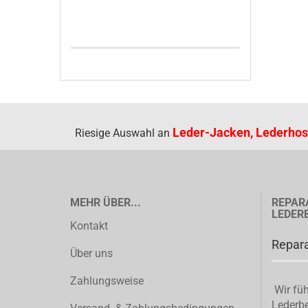
Leder-Jacken, Lederhos
Riesige Auswahl an
MEHR ÜBER...
REPAR
LEDER
Kontakt
Repara
Über uns
Zahlungsweise
Wir füh
Lederbe