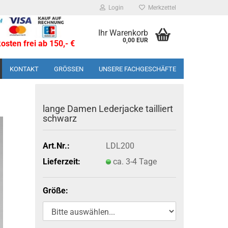
Login
Merkzettel
Ihr Warenkorb
0,00 EUR
sten frei ab 150,- €
KONTAKT
GRÖSSEN
UNSERE FACHGESCHÄFTE
lange Damen Le­der­ja­cke tail­liert
schwarz
Art.Nr.:
LDL200
Lieferzeit:
ca. 3-4 Tage
Größe: