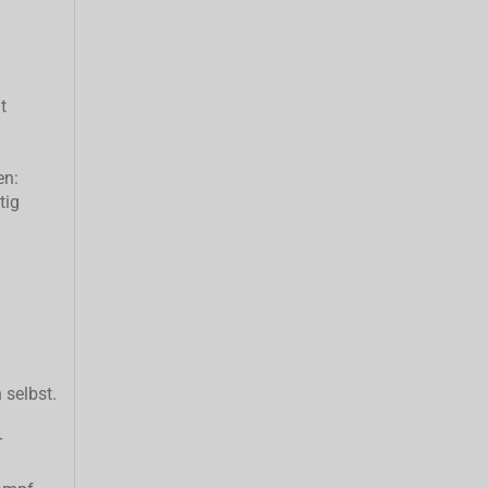
t
en:
tig
 selbst.
r