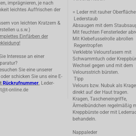
ten, imprägnieren, je nach
keit leichtes Auffrischen der
= Leder mit rauher Oberfläche
Lederstaub
ern von leichten Kratzern &
Absaugen mit dem Staubsau
stellen u.s.w.)
Mit feuchten Fensterleder abr
mplettes
Einfärben der
Mit Klebefusselrolle abrollen
kleidung!
Regentropfen
Verklebte Veloursfasern mit
ie Interesse an einer
Schwammtuch oder Kreppbür
paratur?
Wechsel gegen und mit dem
suchen Sie eine unserer
Veloursstrich bürsten.
n oder schicken Sie uns eine E-
Tipp
t
Rückrufnummer
.
Leder-
Velours bzw. Nubuk als Krage
t@t-online.de
direkt auf der Haut tragen.
Kragen, Tascheneingriffe,
Ärmelbündchen regelmäßig m
Kreppbürste oder mit Lederrad
behandeln.
Nappaleder