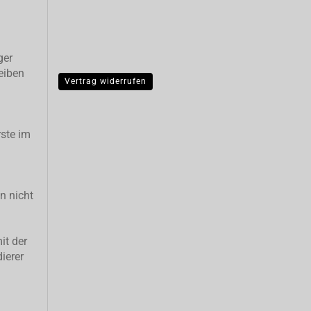
ger
eiben
Vertrag widerrufen
ste im
n nicht
it der
ierer