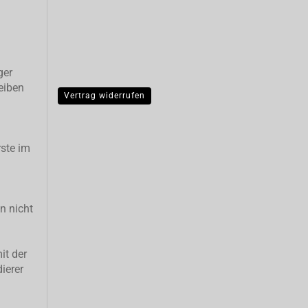
ger
eiben
Vertrag widerrufen
ste im
n nicht
it der
ierer