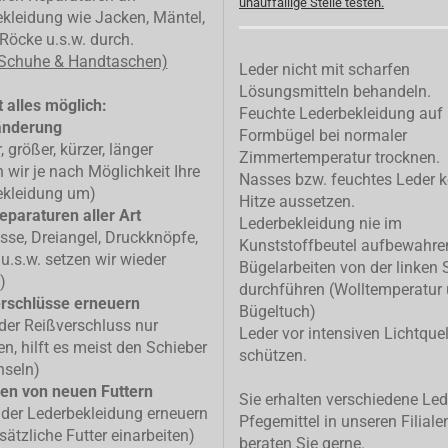
unauffällige Stelle testen.
kleidung wie Jacken, Mäntel,
Röcke u.s.w. durch.
 Schuhe & Handtaschen)
Leder nicht mit scharfen
Lösungsmitteln behandeln.
 alles möglich:
Feuchte Lederbekleidung auf
änderung
Formbügel bei normaler
, größer, kürzer, länger
Zimmertemperatur trocknen.
n wir je nach Möglichkeit Ihre
Nasses bzw. feuchtes Leder k
ekleidung um)
Hitze aussetzen.
eparaturen aller Art
Lederbekleidung nie im
isse, Dreiangel, Druckknöpfe,
Kunststoffbeutel aufbewahre
u.s.w. setzen wir wieder
Bügelarbeiten von der linken 
)
durchführen (Wolltemperatur
rschlüsse erneuern
Bügeltuch)
 der Reißverschluss nur
Leder vor intensiven Lichtque
n, hilft es meist den Schieber
schützen.
hseln)
en von neuen Futtern
Sie erhalten verschiedene Led
 der Lederbekleidung erneuern
Pfegemittel in unseren Filiale
sätzliche Futter einarbeiten)
beraten Sie gerne.