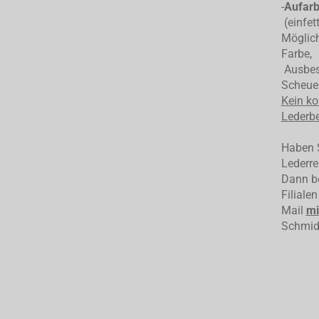
-
Aufarb
(einfet
Möglich
Farbe,
Ausbess
Scheuer
Kein ko
Lederbe
Haben S
Lederre
Dann be
Filiale
Mail
mi
Schmid