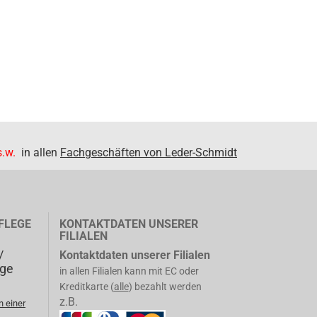
.w.
in allen
Fachgeschäften von Leder-Schmidt
FLEGE
KONTAKTDATEN UNSERER
FILIALEN
/
Kontaktdaten unserer Filialen
ege
in allen Filialen kann mit EC oder
Kreditkarte (
alle
) bezahlt werden
z.B.
n einer