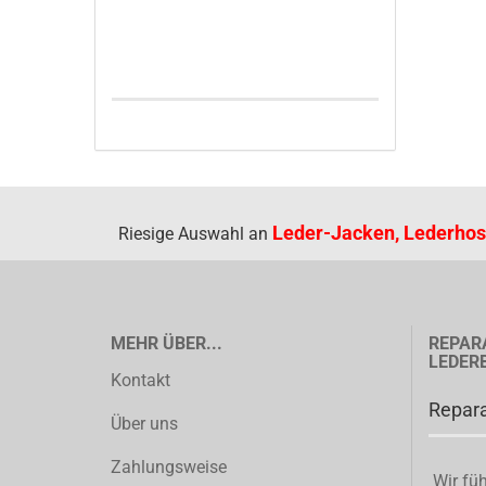
Leder-Jacken, Lederhos
Riesige Auswahl an
MEHR ÜBER...
REPAR
LEDER
Kontakt
Repara
Über uns
Zahlungsweise
Wir füh