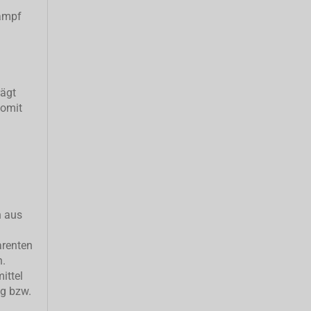
ampf
rägt
somit
h aus
arenten
n.
ittel
ng bzw.