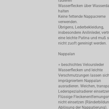
radieren
Wasserflecken über Wasserd
halten
Keine fettende Nappacreme
verwenden.
Übrigens, Lederbekleidung,
insbesondere Anilinleder, vert
eine leichte Patina und muß 
nicht zuoft gereinigt werden.
Nappalan
= beschichtes Veloursleder
Wasserflecken und leichte
Verschmutzungen lassen sic
imprägniertem Nappalan
ausradieren. Weichen, transp
Lederspezialradierer einsetze
Flüssige Fleckenentfernungsm
nicht einsetzen (Ränderbildu
Ablösung der Nappatierung).