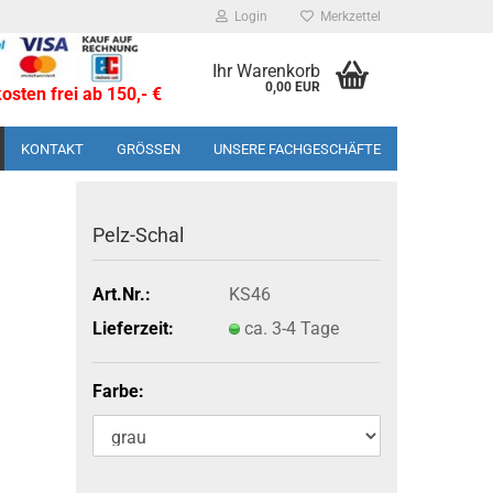
Login
Merkzettel
Ihr Warenkorb
0,00 EUR
sten frei ab 150,- €
KONTAKT
GRÖSSEN
UNSERE FACHGESCHÄFTE
Pelz-​Schal
Art.Nr.:
KS46
Lieferzeit:
ca. 3-4 Tage
Farbe: