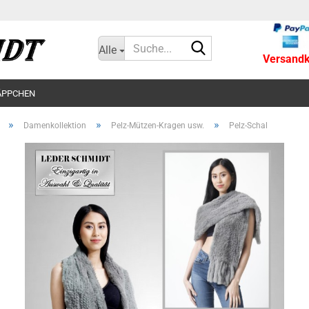
Suche...
Alle
Versandko
ÄPPCHEN
»
»
»
Damenkollektion
Pelz-Mützen-Kragen usw.
Pelz-Schal