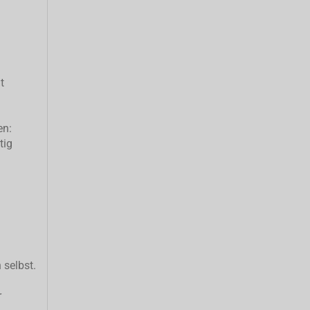
t
en:
tig
 selbst.
r