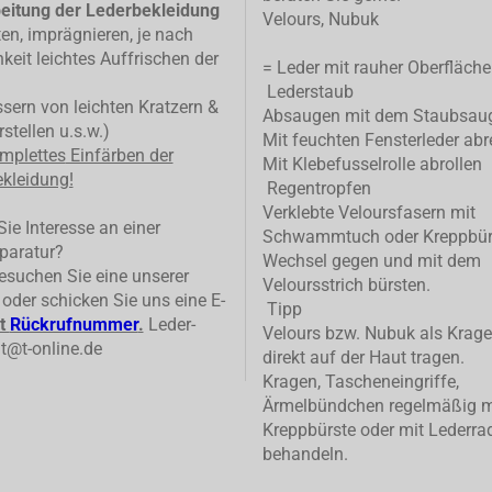
eitung der Lederbekleidung
Velours, Nubuk
ten, imprägnieren, je nach
keit leichtes Auffrischen der
= Leder mit rauher Oberfläche
Lederstaub
ern von leichten Kratzern &
Absaugen mit dem Staubsau
stellen u.s.w.)
Mit feuchten Fensterleder abr
mplettes
Einfärben der
Mit Klebefusselrolle abrollen
kleidung!
Regentropfen
Verklebte Veloursfasern mit
ie Interesse an einer
Schwammtuch oder Kreppbür
paratur?
Wechsel gegen und mit dem
suchen Sie eine unserer
Veloursstrich bürsten.
n oder schicken Sie uns eine E-
Tipp
t
Rückrufnummer
.
Leder-
Velours bzw. Nubuk als Krage
t@t-online.de
direkt auf der Haut tragen.
Kragen, Tascheneingriffe,
Ärmelbündchen regelmäßig m
Kreppbürste oder mit Lederrad
behandeln.