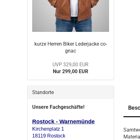
kurze Her­ren Biker Le­der­ja­cke co­
gnac
UVP 329,00 EUR
Nur 299,00 EUR
Standorte
Unsere Fachgeschäfte!
Besc
Rostock - Warnemünde
Kirchenplatz 1
Samtwei
18119 Rostock
Materia