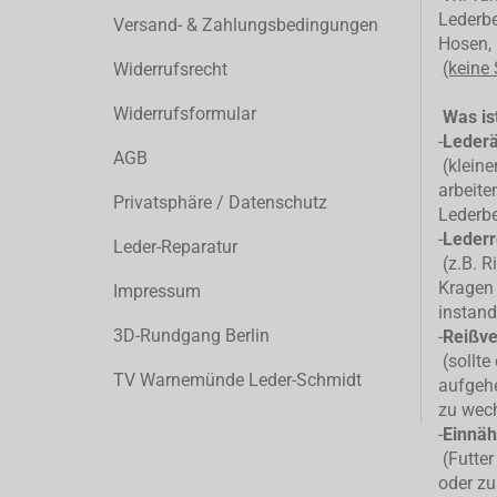
Lederbe
Versand- & Zahlungsbedingungen
Hosen, 
(keine
Widerrufsrecht
Widerrufsformular
Was ist
-
Leder
AGB
(kleiner
arbeite
Privatsphäre / Datenschutz
Lederb
-
Lederr
Leder-Reparatur
(z.B. R
Kragen 
Impressum
instand
3D-Rundgang Berlin
-
Reißve
(sollte
TV Warnemünde Leder-Schmidt
aufgehe
zu wec
-
Einnäh
(Futter
oder zu