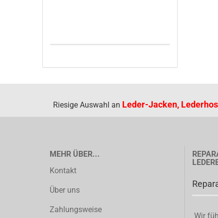
Leder-Jacken, Lederhos
Riesige Auswahl an
MEHR ÜBER...
REPAR
LEDER
Kontakt
Repara
Über uns
Zahlungsweise
Wir füh