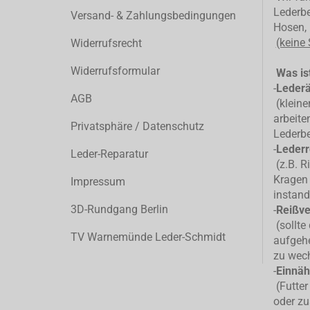
Lederbe
Versand- & Zahlungsbedingungen
Hosen, 
(keine
Widerrufsrecht
Widerrufsformular
Was ist
-
Leder
AGB
(kleiner
arbeite
Privatsphäre / Datenschutz
Lederb
-
Lederr
Leder-Reparatur
(z.B. R
Kragen 
Impressum
instand
3D-Rundgang Berlin
-
Reißve
(sollte
TV Warnemünde Leder-Schmidt
aufgehe
zu wec
-
Einnäh
(Futter
oder zu