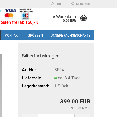
Login
Merkzettel
Ihr Warenkorb
0,00 EUR
sten frei ab 150,- €
KONTAKT
GRÖSSEN
UNSERE FACHGESCHÄFTE
Sil­ber­fuchs­kra­gen
Art.Nr.:
SF04
Lieferzeit:
ca. 3-4 Tage
Lagerbestand:
1
Stück
399,00 EUR
inkl. 19% MwSt.