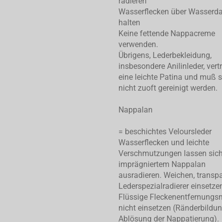
radieren
Wasserflecken über Wasserd
halten
Keine fettende Nappacreme
verwenden.
Übrigens, Lederbekleidung,
insbesondere Anilinleder, vert
eine leichte Patina und muß 
nicht zuoft gereinigt werden.
Nappalan
= beschichtes Veloursleder
Wasserflecken und leichte
Verschmutzungen lassen sic
imprägniertem Nappalan
ausradieren. Weichen, transp
Lederspezialradierer einsetze
Flüssige Fleckenentfernungsm
nicht einsetzen (Ränderbildu
Ablösung der Nappatierung).