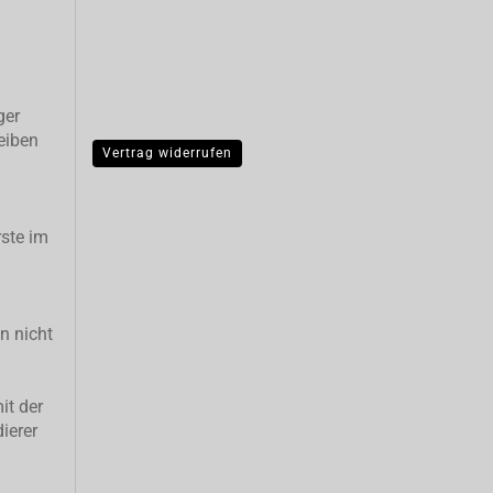
ger
eiben
Vertrag widerrufen
ste im
n nicht
it der
ierer