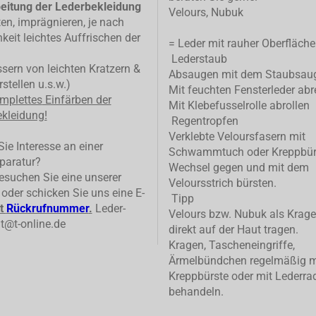
eitung der Lederbekleidung
Velours, Nubuk
ten, imprägnieren, je nach
keit leichtes Auffrischen der
= Leder mit rauher Oberfläche
Lederstaub
ern von leichten Kratzern &
Absaugen mit dem Staubsau
stellen u.s.w.)
Mit feuchten Fensterleder abr
mplettes
Einfärben der
Mit Klebefusselrolle abrollen
kleidung!
Regentropfen
Verklebte Veloursfasern mit
ie Interesse an einer
Schwammtuch oder Kreppbür
paratur?
Wechsel gegen und mit dem
suchen Sie eine unserer
Veloursstrich bürsten.
n oder schicken Sie uns eine E-
Tipp
t
Rückrufnummer
.
Leder-
Velours bzw. Nubuk als Krage
t@t-online.de
direkt auf der Haut tragen.
Kragen, Tascheneingriffe,
Ärmelbündchen regelmäßig m
Kreppbürste oder mit Lederrad
behandeln.