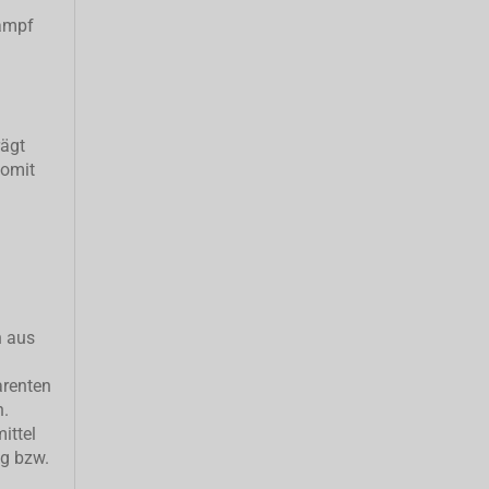
ampf
rägt
somit
h aus
arenten
n.
ittel
ng bzw.