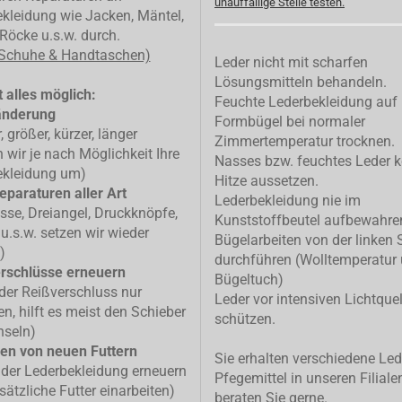
unauffällige Stelle testen.
kleidung wie Jacken, Mäntel,
Röcke u.s.w. durch.
 Schuhe & Handtaschen)
Leder nicht mit scharfen
Lösungsmitteln behandeln.
 alles möglich:
Feuchte Lederbekleidung auf
änderung
Formbügel bei normaler
, größer, kürzer, länger
Zimmertemperatur trocknen.
n wir je nach Möglichkeit Ihre
Nasses bzw. feuchtes Leder k
ekleidung um)
Hitze aussetzen.
eparaturen aller Art
Lederbekleidung nie im
isse, Dreiangel, Druckknöpfe,
Kunststoffbeutel aufbewahre
u.s.w. setzen wir wieder
Bügelarbeiten von der linken 
)
durchführen (Wolltemperatur
rschlüsse erneuern
Bügeltuch)
 der Reißverschluss nur
Leder vor intensiven Lichtque
n, hilft es meist den Schieber
schützen.
hseln)
en von neuen Futtern
Sie erhalten verschiedene Led
 der Lederbekleidung erneuern
Pfegemittel in unseren Filiale
sätzliche Futter einarbeiten)
beraten Sie gerne.