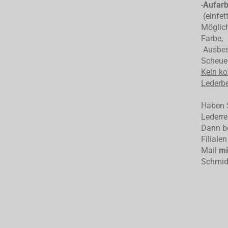
-
Aufarb
(einfet
Möglich
Farbe,
Ausbess
Scheuer
Kein ko
Lederbe
Haben S
Lederre
Dann be
Filiale
Mail
mi
Schmid