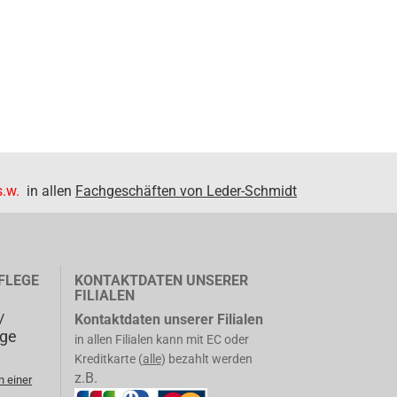
.w.
in allen
Fachgeschäften von Leder-Schmidt
FLEGE
KONTAKTDATEN UNSERER
FILIALEN
/
Kontaktdaten unserer Filialen
ege
in allen Filialen kann mit EC oder
Kreditkarte (
alle
) bezahlt werden
z.B.
n einer