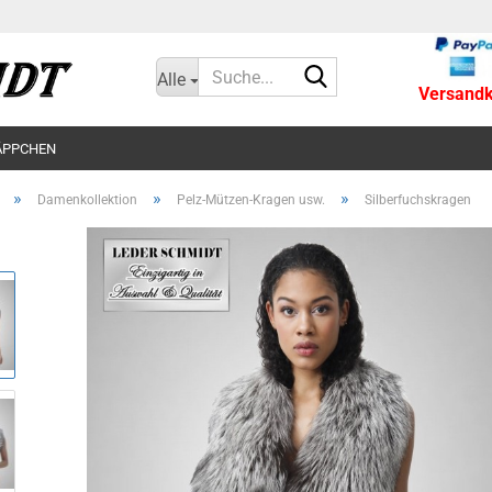
Suche...
Alle
Versandko
ÄPPCHEN
»
»
»
Damenkollektion
Pelz-Mützen-Kragen usw.
Silberfuchskragen