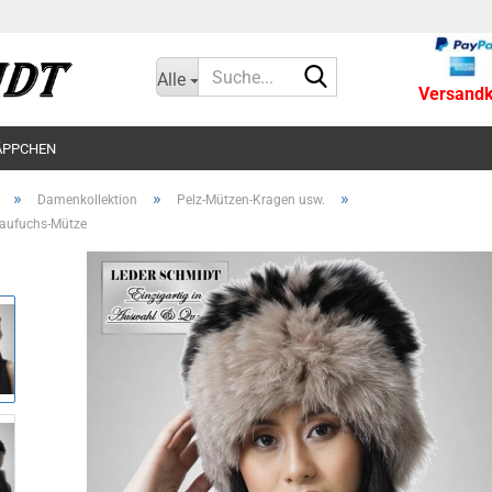
Suche...
Alle
Versandko
ÄPPCHEN
»
»
»
Damenkollektion
Pelz-Mützen-Kragen usw.
aufuchs-Mütze