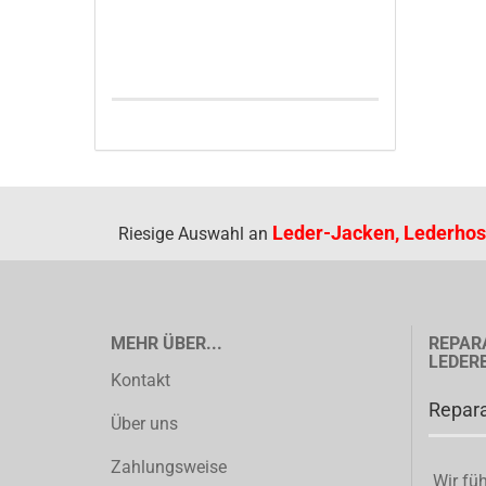
Leder-Jacken, Lederhos
Riesige Auswahl an
MEHR ÜBER...
REPAR
LEDER
Kontakt
Repara
Über uns
Zahlungsweise
Wir füh