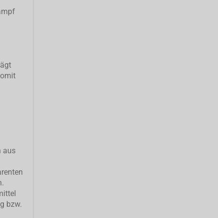
ampf
rägt
somit
h aus
arenten
n.
ittel
ng bzw.