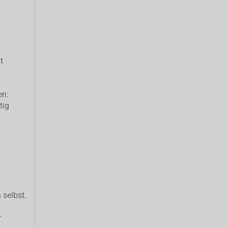
t
en:
tig
 selbst.
r