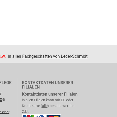
.w.
in allen
Fachgeschäften von Leder-Schmidt
FLEGE
KONTAKTDATEN UNSERER
FILIALEN
/
Kontaktdaten unserer Filialen
ege
in allen Filialen kann mit EC oder
Kreditkarte (
alle
) bezahlt werden
z.B.
n einer