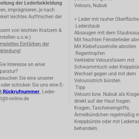
eitung der Lederbekleidung
Velours, Nubuk
ten, imprägnieren, je nach
keit leichtes Auffrischen der
= Leder mit rauher Oberfläche
Lederstaub
ern von leichten Kratzern &
Absaugen mit dem Staubsau
stellen u.s.w.)
Mit feuchten Fensterleder abr
mplettes
Einfärben der
Mit Klebefusselrolle abrollen
kleidung!
Regentropfen
Verklebte Veloursfasern mit
ie Interesse an einer
Schwammtuch oder Kreppbür
paratur?
Wechsel gegen und mit dem
suchen Sie eine unserer
Veloursstrich bürsten.
n oder schicken Sie uns eine E-
Tipp
t
Rückrufnummer
.
Leder-
Velours bzw. Nubuk als Krage
t@t-online.de
direkt auf der Haut tragen.
Kragen, Tascheneingriffe,
Ärmelbündchen regelmäßig m
Kreppbürste oder mit Lederrad
behandeln.