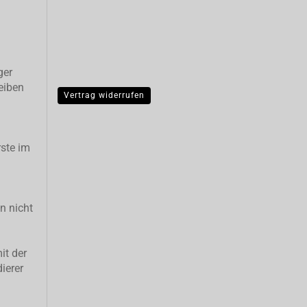
ger
eiben
Vertrag widerrufen
ste im
n nicht
it der
ierer