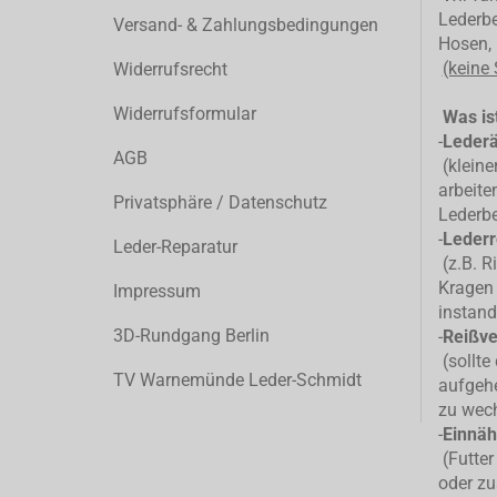
Lederbe
Versand- & Zahlungsbedingungen
Hosen, 
(keine
Widerrufsrecht
Widerrufsformular
Was ist
-
Leder
AGB
(kleiner
arbeite
Privatsphäre / Datenschutz
Lederb
-
Lederr
Leder-Reparatur
(z.B. R
Kragen 
Impressum
instand
3D-Rundgang Berlin
-
Reißve
(sollte
TV Warnemünde Leder-Schmidt
aufgehe
zu wec
-
Einnäh
(Futter
oder zu