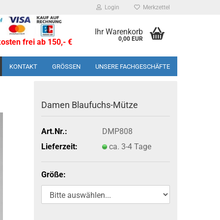
Login
Merkzettel
Ihr Warenkorb
0,00 EUR
sten frei ab 150,- €
KONTAKT
GRÖSSEN
UNSERE FACHGESCHÄFTE
Damen Blaufuchs-​Mütze
Art.Nr.:
DMP808
Lieferzeit:
ca. 3-4 Tage
Größe: