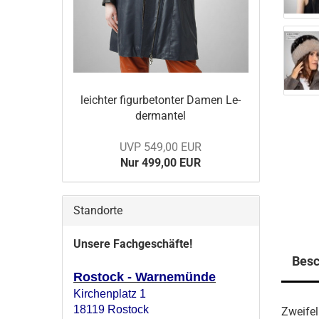
leich­ter fi­gur­be­ton­ter Damen Le­
der­man­tel
UVP 549,00 EUR
Nur 499,00 EUR
Standorte
Unsere Fachgeschäfte!
Besc
Rostock - Warnemünde
Kirchenplatz 1
18119 Rostock
Zweifel