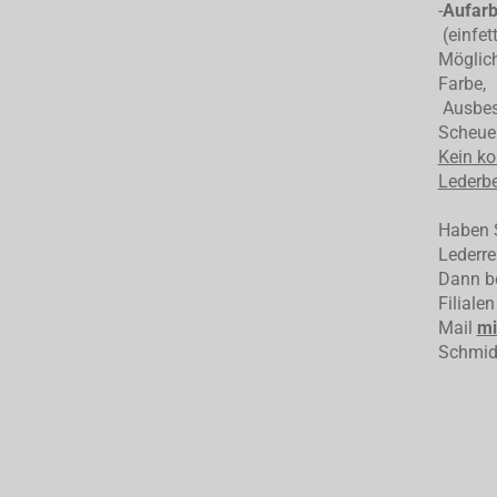
-
Aufarb
(einfet
Möglich
Farbe,
Ausbess
Scheuer
Kein ko
Lederbe
Haben S
Lederre
Dann be
Filiale
Mail
mi
Schmid