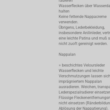
radieren
Wasserflecken über Wasserd
halten
Keine fettende Nappacreme
verwenden.
Übrigens, Lederbekleidung,
insbesondere Anilinleder, vert
eine leichte Patina und muß 
nicht zuoft gereinigt werden.
Nappalan
= beschichtes Veloursleder
Wasserflecken und leichte
Verschmutzungen lassen sic
imprägniertem Nappalan
ausradieren. Weichen, transp
Lederspezialradierer einsetze
Flüssige Fleckenentfernungsm
nicht einsetzen (Ränderbildu
Ablösung der Nappatierung).