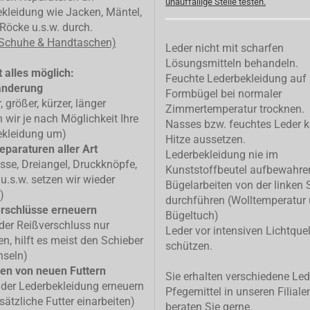
unauffällige Stelle testen.
kleidung wie Jacken, Mäntel,
Röcke u.s.w. durch.
 Schuhe & Handtaschen)
Leder nicht mit scharfen
Lösungsmitteln behandeln.
 alles möglich:
Feuchte Lederbekleidung auf
änderung
Formbügel bei normaler
, größer, kürzer, länger
Zimmertemperatur trocknen.
n wir je nach Möglichkeit Ihre
Nasses bzw. feuchtes Leder k
ekleidung um)
Hitze aussetzen.
eparaturen aller Art
Lederbekleidung nie im
isse, Dreiangel, Druckknöpfe,
Kunststoffbeutel aufbewahre
u.s.w. setzen wir wieder
Bügelarbeiten von der linken 
)
durchführen (Wolltemperatur
rschlüsse erneuern
Bügeltuch)
 der Reißverschluss nur
Leder vor intensiven Lichtque
n, hilft es meist den Schieber
schützen.
hseln)
en von neuen Futtern
Sie erhalten verschiedene Led
 der Lederbekleidung erneuern
Pfegemittel in unseren Filiale
sätzliche Futter einarbeiten)
beraten Sie gerne.