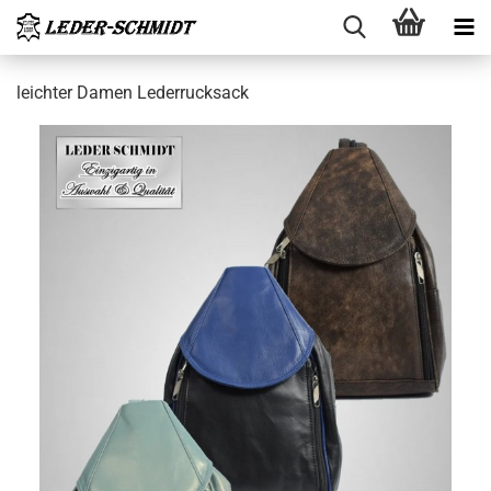
leich­ter Damen Le­der­ruck­sack