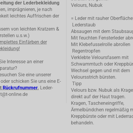
eitung der Lederbekleidung
Velours, Nubuk
ten, imprägnieren, je nach
keit leichtes Auffrischen der
= Leder mit rauher Oberfläche
Lederstaub
ern von leichten Kratzern &
Absaugen mit dem Staubsau
stellen u.s.w.)
Mit feuchten Fensterleder abr
mplettes
Einfärben der
Mit Klebefusselrolle abrollen
kleidung!
Regentropfen
Verklebte Veloursfasern mit
ie Interesse an einer
Schwammtuch oder Kreppbür
paratur?
Wechsel gegen und mit dem
suchen Sie eine unserer
Veloursstrich bürsten.
n oder schicken Sie uns eine E-
Tipp
t
Rückrufnummer
.
Leder-
Velours bzw. Nubuk als Krage
t@t-online.de
direkt auf der Haut tragen.
Kragen, Tascheneingriffe,
Ärmelbündchen regelmäßig m
Kreppbürste oder mit Lederrad
behandeln.