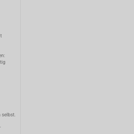
t
en:
tig
 selbst.
r