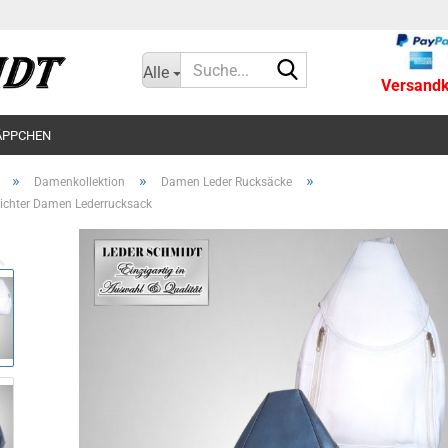
Suche...
Alle
Versandko
ÄPPCHEN
»
»
»
Damenkollektion
Damen Leder Rucksäcke
eichter Damen Lederrucksack