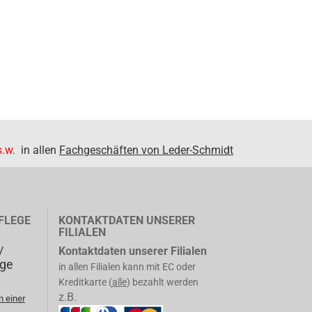
.w.
in allen
Fachgeschäften von Leder-Schmidt
FLEGE
KONTAKTDATEN UNSERER
FILIALEN
/
Kontaktdaten unserer Filialen
ege
in allen Filialen kann mit EC oder
Kreditkarte (
alle
) bezahlt werden
z.B.
n einer