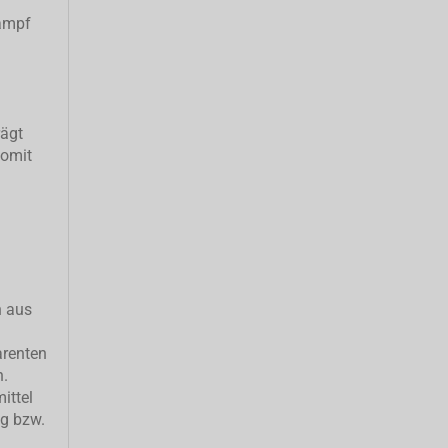
ampf
rägt
somit
h aus
arenten
n.
ittel
ng bzw.