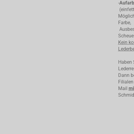
-
Aufarb
(einfet
Möglich
Farbe,
Ausbess
Scheuer
Kein ko
Lederbe
Haben S
Lederre
Dann be
Filiale
Mail
mi
Schmid