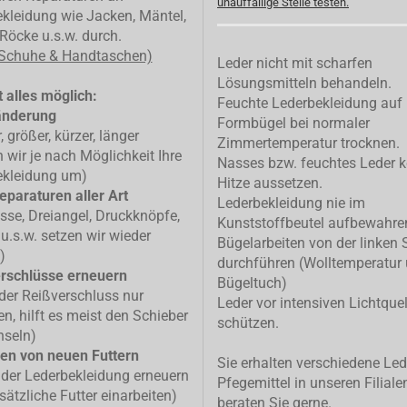
unauffällige Stelle testen.
kleidung wie Jacken, Mäntel,
Röcke u.s.w. durch.
 Schuhe & Handtaschen)
Leder nicht mit scharfen
Lösungsmitteln behandeln.
 alles möglich:
Feuchte Lederbekleidung auf
änderung
Formbügel bei normaler
, größer, kürzer, länger
Zimmertemperatur trocknen.
n wir je nach Möglichkeit Ihre
Nasses bzw. feuchtes Leder k
ekleidung um)
Hitze aussetzen.
eparaturen aller Art
Lederbekleidung nie im
isse, Dreiangel, Druckknöpfe,
Kunststoffbeutel aufbewahre
u.s.w. setzen wir wieder
Bügelarbeiten von der linken 
)
durchführen (Wolltemperatur
rschlüsse erneuern
Bügeltuch)
 der Reißverschluss nur
Leder vor intensiven Lichtque
n, hilft es meist den Schieber
schützen.
hseln)
en von neuen Futtern
Sie erhalten verschiedene Led
 der Lederbekleidung erneuern
Pfegemittel in unseren Filiale
sätzliche Futter einarbeiten)
beraten Sie gerne.