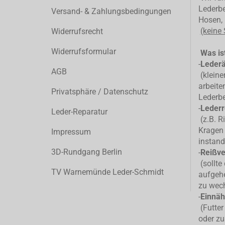
Lederbe
Versand- & Zahlungsbedingungen
Hosen, 
(keine
Widerrufsrecht
Widerrufsformular
Was ist
-
Leder
AGB
(kleiner
arbeite
Privatsphäre / Datenschutz
Lederb
-
Lederr
Leder-Reparatur
(z.B. R
Kragen 
Impressum
instand
3D-Rundgang Berlin
-
Reißve
(sollte
TV Warnemünde Leder-Schmidt
aufgehe
zu wec
-
Einnäh
(Futter
oder zu