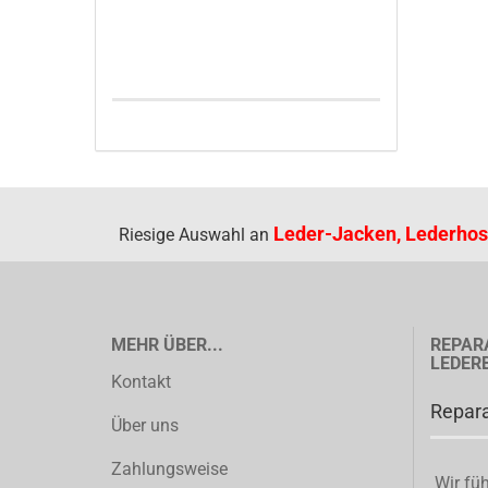
Leder-Jacken, Lederhos
Riesige Auswahl an
MEHR ÜBER...
REPAR
LEDER
Kontakt
Repara
Über uns
Zahlungsweise
Wir füh