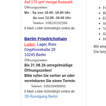
Auf 170 qm² riesige Auswahl.
Öffnungszeiten:
F
Mo - Sa von 10.00 -18.00 Uhr
R
So von 12.00 -18.00 Uhr
E
Telefon: 0381/5192356
V
E-Mail: Leder-Schmidt@t-online.de
1
G
Berlin Friedrichshain
H
Laden
,
Lager,
Büro
Wir emp
Gryphiusstraße 28
Sie lan
10245 Berlin
Öffnungszeiten:
Bis 31.08.26 unregelmäßige
Öffnungszeiten!
Bitte rufen Sie vorher an oder
vereinbaren Sie einen Termin.
Telefon: 030/29490850
E-Mail: Leder-Schmidt@t-online.de
3D-Rundgang Berlin