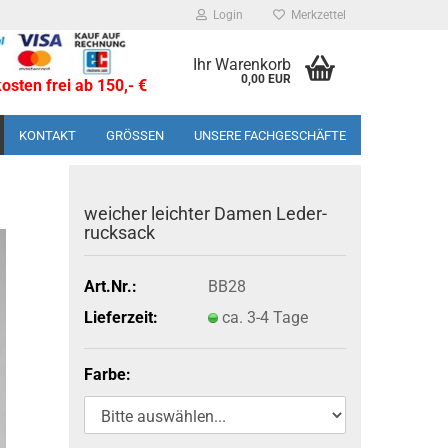
Login
Merkzettel
Ihr Warenkorb
0,00 EUR
sten frei ab 150,- €
KONTAKT
GRÖSSEN
UNSERE FACHGESCHÄFTE
wei­cher leich­ter Damen Le­der­
ruck­sack
Art.Nr.:
BB28
Lieferzeit:
ca. 3-4 Tage
Farbe: