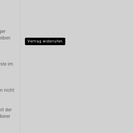
ger
eiben
Vertrag widerrufen
ste im
n nicht
it der
ierer