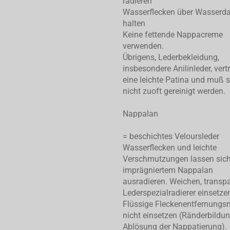
radieren
Wasserflecken über Wasserd
halten
Keine fettende Nappacreme
verwenden.
Übrigens, Lederbekleidung,
insbesondere Anilinleder, vert
eine leichte Patina und muß 
nicht zuoft gereinigt werden.
Nappalan
= beschichtes Veloursleder
Wasserflecken und leichte
Verschmutzungen lassen sic
imprägniertem Nappalan
ausradieren. Weichen, transp
Lederspezialradierer einsetze
Flüssige Fleckenentfernungsm
nicht einsetzen (Ränderbildu
Ablösung der Nappatierung).