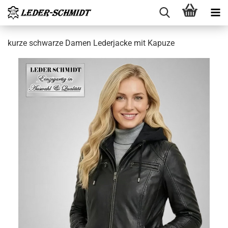
kurze schwar­ze Damen Le­der­ja­cke mit Ka­pu­ze