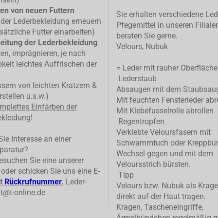
en von neuen Futtern
Sie erhalten verschiedene Led
 der Lederbekleidung erneuern
Pfegemittel in unseren Filiale
sätzliche Futter einarbeiten)
beraten Sie gerne.
eitung der Lederbekleidung
Velours, Nubuk
ten, imprägnieren, je nach
keit leichtes Auffrischen der
= Leder mit rauher Oberfläche
Lederstaub
ern von leichten Kratzern &
Absaugen mit dem Staubsau
stellen u.s.w.)
Mit feuchten Fensterleder abr
mplettes
Einfärben der
Mit Klebefusselrolle abrollen
kleidung!
Regentropfen
Verklebte Veloursfasern mit
ie Interesse an einer
Schwammtuch oder Kreppbür
paratur?
Wechsel gegen und mit dem
suchen Sie eine unserer
Veloursstrich bürsten.
n oder schicken Sie uns eine E-
Tipp
t
Rückrufnummer
.
Leder-
Velours bzw. Nubuk als Krage
t@t-online.de
direkt auf der Haut tragen.
Kragen, Tascheneingriffe,
Ärmelbündchen regelmäßig m