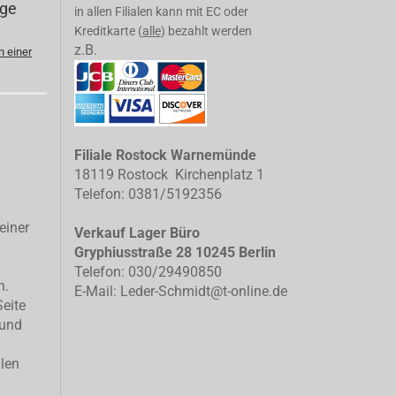
ege
in allen Filialen kann mit EC oder
Kreditkarte (
alle
) bezahlt werden
z.B.
n einer
Filiale Rostock Warnemünde
18119 Rostock Kirchenplatz 1
Telefon: 0381/5192356
einer
Verkauf Lager Büro
Gryphiusstraße 28 10245 Berlin
Telefon: 030/29490850
n.
E-Mail: Leder-Schmidt@t-online.de
Seite
 und
llen