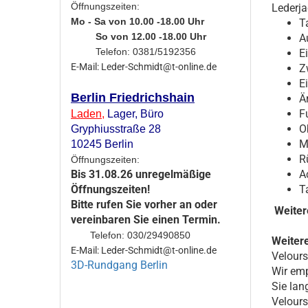
Öffnungszeiten:
Lederja
Mo - Sa von 10.00 -18.00 Uhr
Ta
So von 12.00 -18.00 Uhr
A
Telefon: 0381/5192356
E
E-Mail: Leder-Schmidt@t-online.de
Z
E
Berlin Friedrichshain
Ä
F
Laden
,
Lager,
Büro
O
Gryphiusstraße 28
M
10245 Berlin
R
Öffnungszeiten:
A
Bis 31.08.26 unregelmäßige
T
Öffnungszeiten!
Bitte rufen Sie vorher an oder
Weiter
vereinbaren Sie einen Termin.
Telefon: 030/29490850
Weiter
E-Mail: Leder-Schmidt@t-online.de
Velours
3D-Rundgang Berlin
Wir emp
Sie lan
Velours