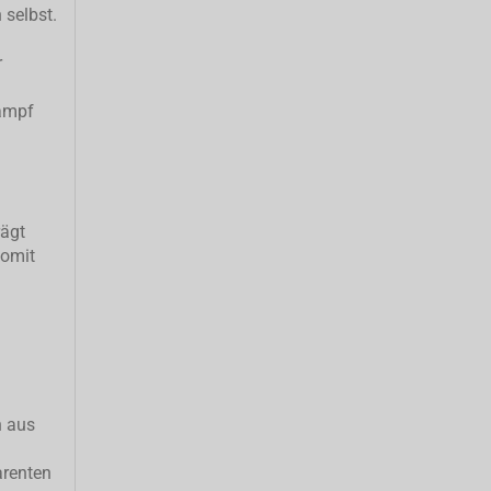
 selbst.
r
ampf
rägt
somit
h aus
arenten