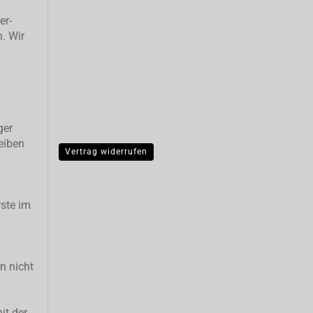
er-
n. Wir
ger
eiben
Vertrag widerrufen
ste im
n nicht
it der