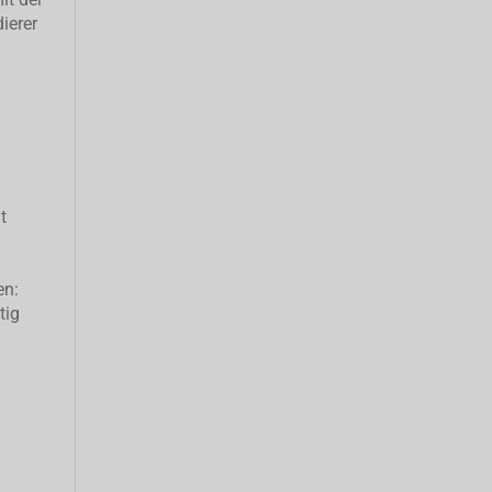
ierer
t
en:
tig