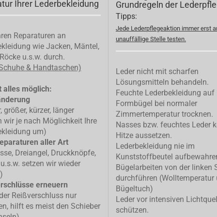
tur Ihrer Lederbekleidung
Grundregeln der Lederpfl
Tipps:
Jede Lederpflegeaktion immer erst a
ren Reparaturen an
unauffällige Stelle testen.
kleidung wie Jacken, Mäntel,
Röcke u.s.w. durch.
 Schuhe & Handtaschen)
Leder nicht mit scharfen
Lösungsmitteln behandeln.
 alles möglich:
Feuchte Lederbekleidung auf
änderung
Formbügel bei normaler
, größer, kürzer, länger
Zimmertemperatur trocknen.
n wir je nach Möglichkeit Ihre
Nasses bzw. feuchtes Leder k
ekleidung um)
Hitze aussetzen.
eparaturen aller Art
Lederbekleidung nie im
isse, Dreiangel, Druckknöpfe,
Kunststoffbeutel aufbewahre
u.s.w. setzen wir wieder
Bügelarbeiten von der linken 
)
durchführen (Wolltemperatur
rschlüsse erneuern
Bügeltuch)
 der Reißverschluss nur
Leder vor intensiven Lichtque
n, hilft es meist den Schieber
schützen.
hseln)