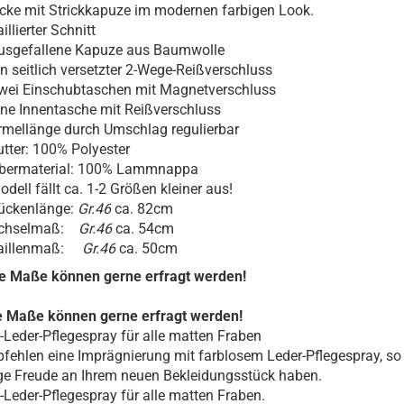
cke mit Strickkapuze im modernen farbigen Look.
illierter Schnitt
usgefallene Kapuze aus Baumwolle
in seitlich versetzter 2-Wege-Reißverschluss
wei Einschubtaschen mit Magnetverschluss
ine Innentasche mit Reißverschluss
rmellänge durch Umschlag regulierbar
utter: 100% Polyester
bermaterial: 100% Lammnappa
odell fällt ca. 1-2 Größen kleiner aus!
ückenlänge:
Gr.46
ca. 82cm
chselmaß:
Gr.46
ca. 54cm
aillenmaß:
Gr.46
ca. 50cm
e Maße können gerne erfragt werden!
e Maße können gerne erfragt werden!
-Leder-Pflegespray für alle matten Fraben
fehlen eine Imprägnierung mit farblosem Leder-Pflegespray, so
ge Freude an Ihrem neuen Bekleidungsstück haben.
-Leder-Pflegespray für alle matten Fraben.