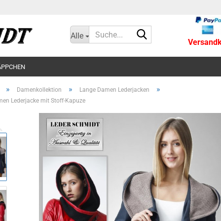
Suche...
Alle
Versandko
ÄPPCHEN
»
»
»
Damenkollektion
Lange Damen Lederjacken
en Lederjacke mit Stoff-Kapuze