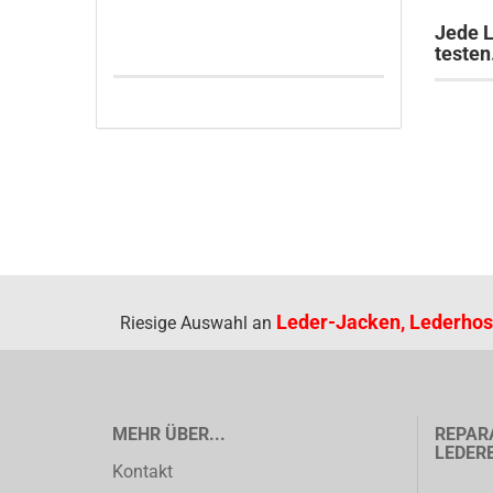
Jede L
testen
Leder-Jacken, Lederhos
Riesige Auswahl an
MEHR ÜBER...
REPAR
LEDER
Kontakt