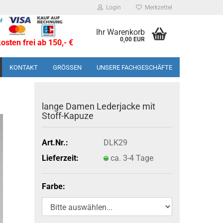
Login
Merkzettel
Ihr Warenkorb
0,00 EUR
sten frei ab 150,- €
KONTAKT
GRÖSSEN
UNSERE FACHGESCHÄFTE
lange Damen Le­der­ja­cke mit
Stoff-​Kapuze
Art.Nr.:
DLK29
Lieferzeit:
ca. 3-4 Tage
Farbe: