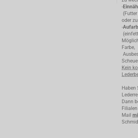
-
Einnäh
(Futter
oder zu
-
Aufarb
(einfet
Möglich
Farbe,
Ausbess
Scheuer
Kein ko
Lederbe
Haben S
Lederre
Dann be
Filiale
Mail
mi
Schmid