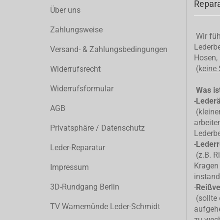
Repara
Über uns
Zahlungsweise
Wir füh
Lederbe
Versand- & Zahlungsbedingungen
Hosen, 
(keine
Widerrufsrecht
Widerrufsformular
Was ist
-
Leder
AGB
(kleiner
arbeite
Privatsphäre / Datenschutz
Lederb
-
Lederr
Leder-Reparatur
(z.B. R
Kragen 
Impressum
instand
3D-Rundgang Berlin
-
Reißve
(sollte
TV Warnemünde Leder-Schmidt
aufgehe
zu wec