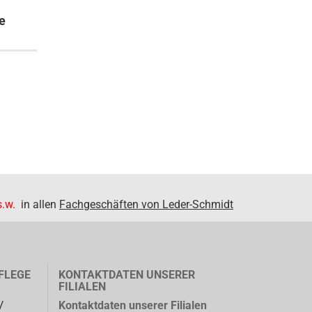
e
.w.
in allen
Fachgeschäften von Leder-Schmidt
FLEGE
KONTAKTDATEN UNSERER
FILIALEN
/
Kontaktdaten unserer Filialen