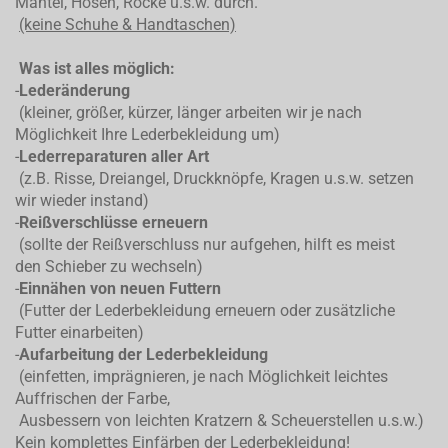
Mäntel, Hosen, Röcke u.s.w. durch.
(keine Schuhe & Handtaschen)
Was ist alles möglich:
-
Lederänderung
(kleiner, größer, kürzer, länger arbeiten wir je nach
Möglichkeit Ihre Lederbekleidung um)
-
Lederreparaturen aller Art
(z.B. Risse, Dreiangel, Druckknöpfe, Kragen u.s.w. setzen
wir wieder instand)
-
Reißverschlüsse erneuern
(sollte der Reißverschluss nur aufgehen, hilft es meist
den Schieber zu wechseln)
-
Einnähen von neuen Futtern
(Futter der Lederbekleidung erneuern oder zusätzliche
Futter einarbeiten)
-
Aufarbeitung der Lederbekleidung
(einfetten, imprägnieren, je nach Möglichkeit leichtes
Auffrischen der Farbe,
Ausbessern von leichten Kratzern & Scheuerstellen u.s.w.)
Kein komplettes
Einfärben der Lederbekleidung!