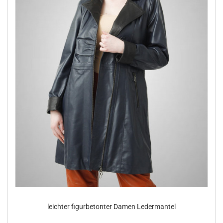
leich­ter fi­gur­be­ton­ter Damen Le­der­man­tel