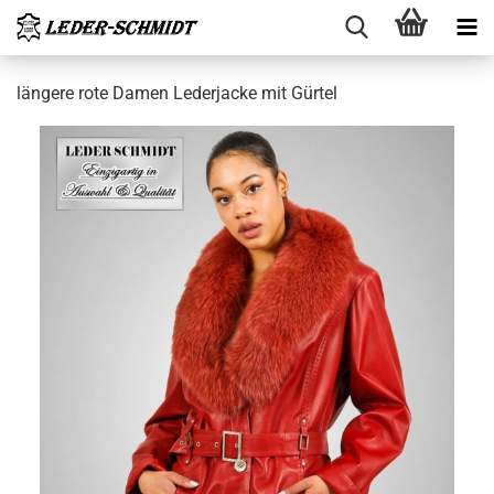
län­ge­re rote Damen Le­der­ja­cke mit Gür­tel