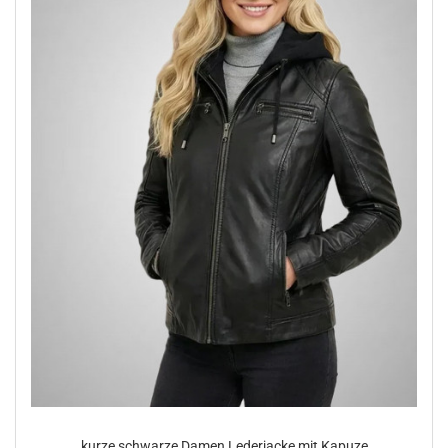
kurze schwar­ze Damen Le­der­ja­cke mit Ka­pu­ze