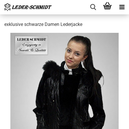
ex­klu­si­ve schwar­ze Damen Le­der­ja­cke