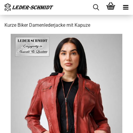
Kurze Biker Da­men­le­der­ja­cke mit Ka­pu­ze