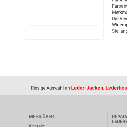
Farbabw
Merkmal
Die Ver
Wir emp
Sie lan
Leder-Jacken, Lederhos
Riesige Auswahl an
MEHR ÜBER...
REPAR
LEDER
Kontakt