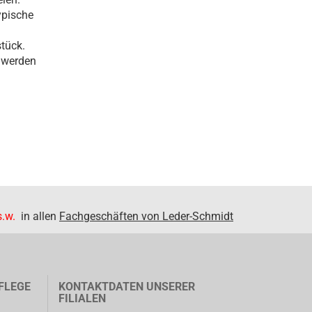
ypische
tück.
 werden
.w.
in allen
Fachgeschäften von Leder-Schmidt
FLEGE
KONTAKTDATEN UNSERER
FILIALEN