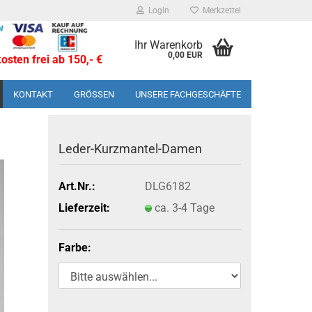
Login
Merkzettel
Ihr Warenkorb
0,00 EUR
sten frei ab 150,- €
KONTAKT
GRÖSSEN
UNSERE FACHGESCHÄFTE
Leder-​Kurzmantel-Damen
Art.Nr.:
DLG6182
Lieferzeit:
ca. 3-4 Tage
Farbe: