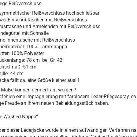
ege Reißverschluss.
symmetrischer Reißverschluss hochschließbar
wei Einschubtaschen mit Reißverschluss
rusttasche und Ärmelenden mit Reißverschluss
indegürtel mit Schnalle
ine Innentasche mit Reißverschluss
bermaterial: 100% Lammnappa
utter: 100% Polyester
ückenlänge: 78 cm bei Gr. 42
chselmaß: 51 cm
aille: 44 cm
cke fällt ca. eine Größe kleiner aus!!!
 Maße können gern erfragt werden !
fehlen eine Imprägnierung mit farblosem Leder-Pflegespray, so
ge Freude an Ihrem neuen Bekleidungsstück haben.
ge-Washed Nappa“
er dieser Lederjacke wurde in einem aufwändigen Verfahren na
 gewaschen, um den speziellen „Vintage Washed Look“ zu erzie