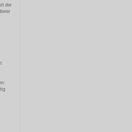
it der
ierer
t
en:
tig