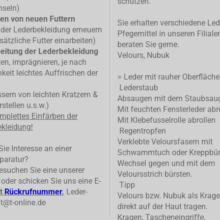
schützen.
hseln)
en von neuen Futtern
Sie erhalten verschiedene Led
 der Lederbekleidung erneuern
Pfegemittel in unseren Filiale
sätzliche Futter einarbeiten)
beraten Sie gerne.
eitung der Lederbekleidung
Velours, Nubuk
ten, imprägnieren, je nach
keit leichtes Auffrischen der
= Leder mit rauher Oberfläche
Lederstaub
ern von leichten Kratzern &
Absaugen mit dem Staubsau
stellen u.s.w.)
Mit feuchten Fensterleder abr
mplettes
Einfärben der
Mit Klebefusselrolle abrollen
kleidung!
Regentropfen
Verklebte Veloursfasern mit
ie Interesse an einer
Schwammtuch oder Kreppbür
paratur?
Wechsel gegen und mit dem
suchen Sie eine unserer
Veloursstrich bürsten.
n oder schicken Sie uns eine E-
Tipp
t
Rückrufnummer
.
Leder-
Velours bzw. Nubuk als Krage
t@t-online.de
direkt auf der Haut tragen.
Kragen, Tascheneingriffe,