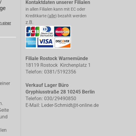
/
Kontaktdaten unserer Filialen
ege
in allen Filialen kann mit EC oder
Kreditkarte (
alle
) bezahlt werden
z.B.
n einer
Filiale Rostock Warnemünde
18119 Rostock Kirchenplatz 1
Telefon: 0381/5192356
einer
Verkauf Lager Büro
Gryphiusstraße 28 10245 Berlin
Telefon: 030/29490850
n.
E-Mail: Leder-Schmidt@t-online.de
Seite
 und
llen