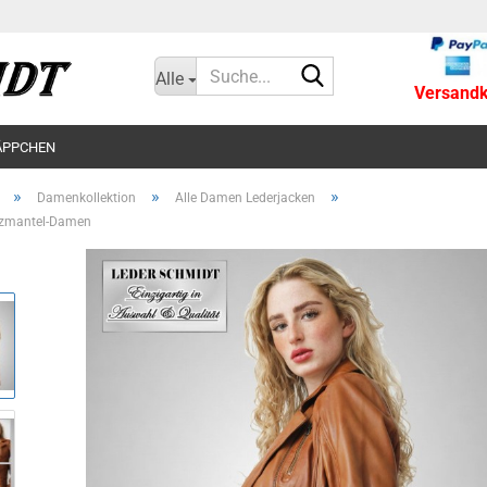
Suche...
Alle
Versandko
ÄPPCHEN
»
»
»
Damenkollektion
Alle Damen Lederjacken
rzmantel-Damen