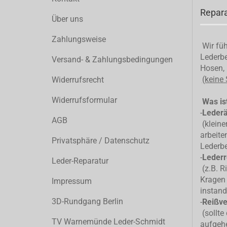
Repara
Über uns
Zahlungsweise
Wir füh
Lederbe
Versand- & Zahlungsbedingungen
Hosen, 
(keine
Widerrufsrecht
Widerrufsformular
Was ist
-
Leder
AGB
(kleiner
arbeite
Privatsphäre / Datenschutz
Lederb
-
Lederr
Leder-Reparatur
(z.B. R
Kragen 
Impressum
instand
3D-Rundgang Berlin
-
Reißve
(sollte
TV Warnemünde Leder-Schmidt
aufgehe