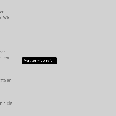
er-
n. Wir
ger
eiben
Vertrag widerrufen
ste im
n nicht