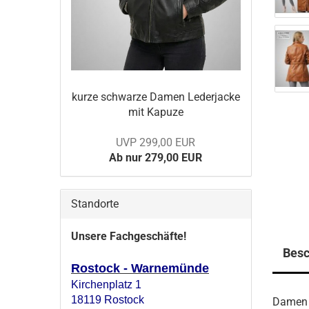
kurze schwar­ze Damen Le­der­ja­cke
mit Ka­pu­ze
UVP 299,00 EUR
Ab nur 279,00 EUR
Standorte
Unsere Fachgeschäfte!
Besc
Rostock - Warnemünde
Kirchenplatz 1
18119 Rostock
Damen 