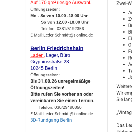
Auf 170 qm² riesige Auswahl.
Zwei-W
Öffnungszeiten:
A
Mo - Sa von 10.00 -18.00 Uhr
Z
So von 12.00 -18.00 Uhr
B
Telefon: 0381/5192356
B
E-Mail: Leder-Schmidt@t-online.de
E
O
Berlin Friedrichshain
F
Laden
,
Lager,
Büro
R
Gryphiusstraße 28
A
10245 Berlin
T
Öffnungszeiten:
Ja
Bis 31.08.26 unregelmäßige
Weitere
Öffnungszeiten!
Wir emp
Bitte rufen Sie vorher an oder
Sie lan
vereinbaren Sie einen Termin.
Telefon: 030/29490850
„Vinta
E-Mail: Leder-Schmidt@t-online.de
3D-Rundgang Berlin
Das Led
Färbung