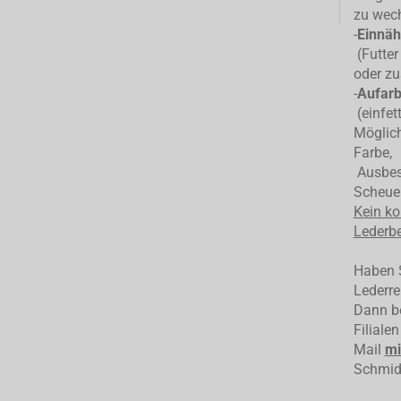
zu wec
-
Einnäh
(Futter
oder zu
-
Aufarb
(einfet
Möglich
Farbe,
Ausbess
Scheuer
Kein ko
Lederbe
Haben S
Lederre
Dann be
Filiale
Mail
mi
Schmid