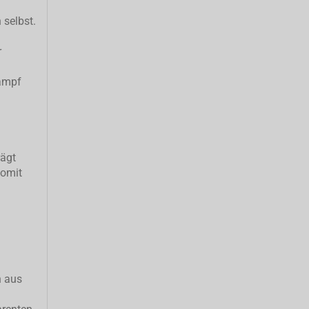
 selbst.
r
ampf
rägt
somit
h aus