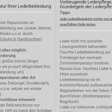
Vorbeugende Lederpflege
tur Ihrer Lederbekleidung
Grundregeln der Lederpfl
Tipps:
Jede Lederpflegeaktion immer erst a
ren Reparaturen an
unauffällige Stelle testen.
kleidung wie Jacken, Mäntel,
Röcke u.s.w. durch.
 Schuhe & Handtaschen)
Leder nicht mit scharfen
Lösungsmitteln behandeln.
 alles möglich:
Feuchte Lederbekleidung auf
änderung
Formbügel bei normaler
, größer, kürzer, länger
Zimmertemperatur trocknen.
n wir je nach Möglichkeit Ihre
Nasses bzw. feuchtes Leder k
ekleidung um)
Hitze aussetzen.
eparaturen aller Art
Lederbekleidung nie im
isse, Dreiangel, Druckknöpfe,
Kunststoffbeutel aufbewahre
u.s.w. setzen wir wieder
Bügelarbeiten von der linken 
)
durchführen (Wolltemperatur
rschlüsse erneuern
Bügeltuch)
 der Reißverschluss nur
Leder vor intensiven Lichtque
n, hilft es meist den Schieber