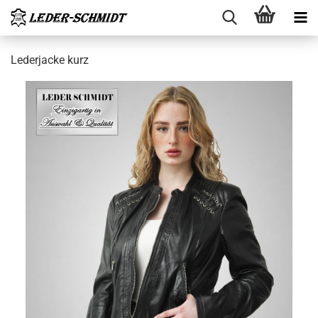
Le­der­ja­cke kurz