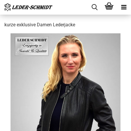
kurze ex­klu­si­ve Damen Le­der­ja­cke