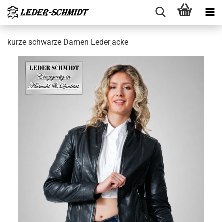
kurze schwar­ze Damen Le­der­ja­cke