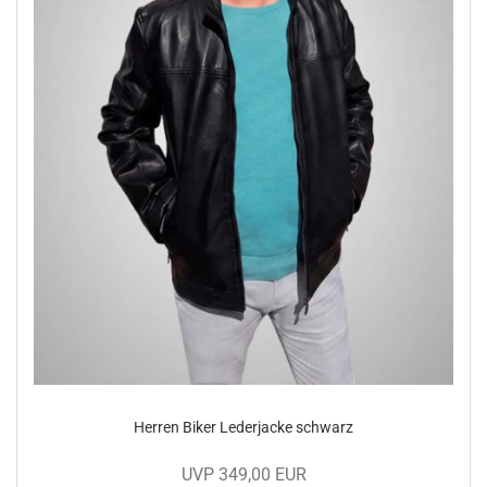
Her­ren Biker Le­der­ja­cke schwarz
UVP 349,00 EUR