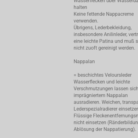
Wasserflecken über Wasserd
halten
Keine fettende Nappacreme
verwenden.
Übrigens, Lederbekleidung,
insbesondere Anilinleder, vert
eine leichte Patina und muß 
nicht zuoft gereinigt werden.
Nappalan
= beschichtes Veloursleder
Wasserflecken und leichte
Verschmutzungen lassen sic
imprägniertem Nappalan
ausradieren. Weichen, transp
Lederspezialradierer einsetze
Flüssige Fleckenentfernungsm
nicht einsetzen (Ränderbildu
Ablösung der Nappatierung).