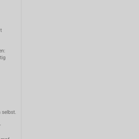
t
en:
tig
 selbst.
r