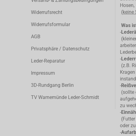
Versand- & Zahlungsbedingungen
Hosen, 
(keine
Widerrufsrecht
Widerrufsformular
Was ist
-
Leder
AGB
(kleiner
arbeite
Privatsphäre / Datenschutz
Lederb
-
Lederr
Leder-Reparatur
(z.B. R
Kragen 
Impressum
instand
3D-Rundgang Berlin
-
Reißve
(sollte
TV Warnemünde Leder-Schmidt
aufgehe
zu wec
-
Einnäh
(Futter
oder zu
-
Aufarb