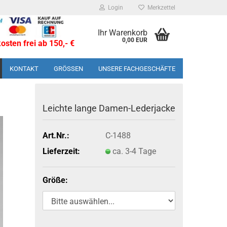
Login
Merkzettel
Ihr Warenkorb
0,00 EUR
sten frei ab 150,- €
KONTAKT
GRÖSSEN
UNSERE FACHGESCHÄFTE
Leich­te lange Damen-​Lederjacke
Art.Nr.:
C-1488
Lieferzeit:
ca. 3-4 Tage
Größe: