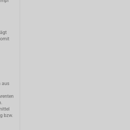
ampf
rägt
somit
h aus
arenten
n.
ittel
ng bzw.