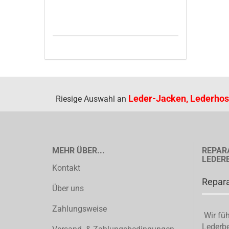
Leder-Jacken, Lederhos
Riesige Auswahl an
MEHR ÜBER...
REPAR
LEDER
Kontakt
Repara
Über uns
Zahlungsweise
Wir füh
Lederbe