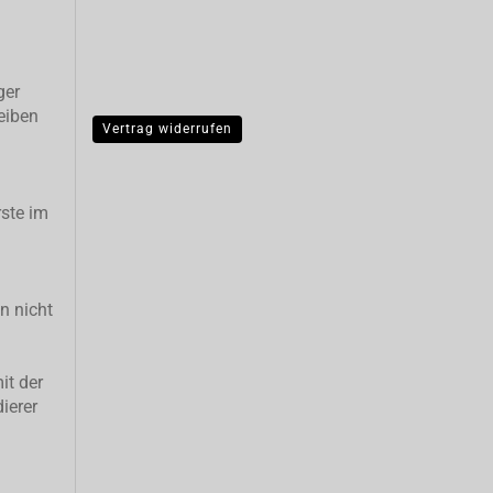
ger
eiben
Vertrag widerrufen
ste im
n nicht
it der
ierer