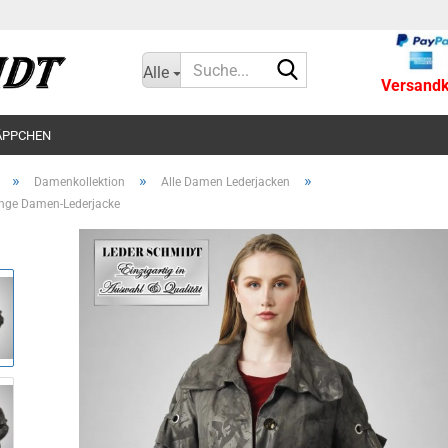
Suche...
Alle
Versandko
ÄPPCHEN
»
»
»
Damenkollektion
Alle Damen Lederjacken
ange Damen-Lederjacke