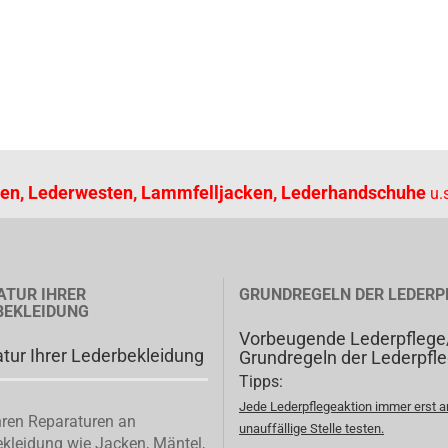
en, Lederwesten, Lammfelljacken, Lederhandschuhe
u.s
ATUR IHRER
GRUNDREGELN DER LEDERP
BEKLEIDUNG
Vorbeugende Lederpflege
tur Ihrer Lederbekleidung
Grundregeln der Lederpfl
Tipps:
Jede Lederpflegeaktion immer erst a
ren Reparaturen an
unauffällige Stelle testen.
kleidung wie Jacken, Mäntel,