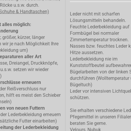
Röcke u.s.w. durch.
 Schuhe & Handtaschen)
Leder nicht mit scharfen
Lösungsmitteln behandeln.
 alles möglich:
Feuchte Lederbekleidung auf
änderung
Formbügel bei normaler
, größer, kürzer, länger
Zimmertemperatur trocknen.
n wir je nach Möglichkeit Ihre
Nasses bzw. feuchtes Leder k
ekleidung um)
Hitze aussetzen.
eparaturen aller Art
Lederbekleidung nie im
isse, Dreiangel, Druckknöpfe,
Kunststoffbeutel aufbewahre
u.s.w. setzen wir wieder
Bügelarbeiten von der linken 
)
durchführen (Wolltemperatur
rschlüsse erneuern
Bügeltuch)
 der Reißverschluss nur
Leder vor intensiven Lichtque
n, hilft es meist den Schieber
schützen.
hseln)
en von neuen Futtern
Sie erhalten verschiedene Led
 der Lederbekleidung erneuern
Pfegemittel in unseren Filiale
sätzliche Futter einarbeiten)
beraten Sie gerne.
eitung der Lederbekleidung
Velours, Nubuk