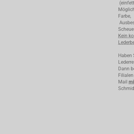
(einfet
Möglich
Farbe,
Ausbess
Scheuer
Kein ko
Lederbe
Haben S
Lederre
Dann be
Filiale
Mail
mi
Schmid