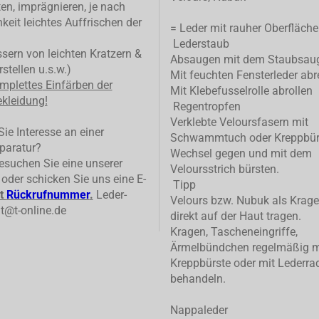
ten, imprägnieren, je nach
keit leichtes Auffrischen der
= Leder mit rauher Oberfläche
Lederstaub
ern von leichten Kratzern &
Absaugen mit dem Staubsau
stellen u.s.w.)
Mit feuchten Fensterleder abr
mplettes
Einfärben der
Mit Klebefusselrolle abrollen
kleidung!
Regentropfen
Verklebte Veloursfasern mit
ie Interesse an einer
Schwammtuch oder Kreppbür
paratur?
Wechsel gegen und mit dem
suchen Sie eine unserer
Veloursstrich bürsten.
n oder schicken Sie uns eine E-
Tipp
t
Rückrufnummer
.
Leder-
Velours bzw. Nubuk als Krage
t@t-online.de
direkt auf der Haut tragen.
Kragen, Tascheneingriffe,
Ärmelbündchen regelmäßig m
Kreppbürste oder mit Lederrad
behandeln.
Nappaleder