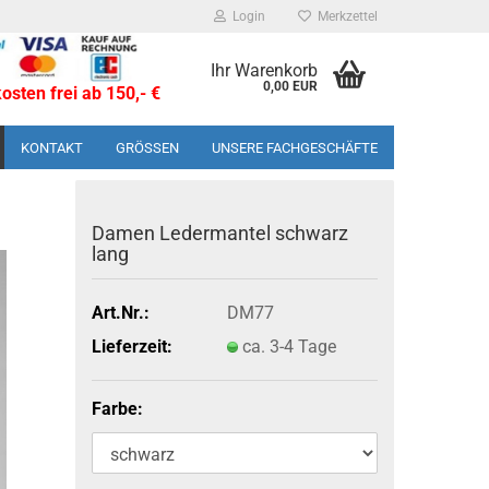
Login
Merkzettel
Ihr Warenkorb
0,00 EUR
sten frei ab 150,- €
KONTAKT
GRÖSSEN
UNSERE FACHGESCHÄFTE
Damen Le­der­man­tel schwarz
lang
Art.Nr.:
DM77
Lieferzeit:
ca. 3-4 Tage
Farbe: