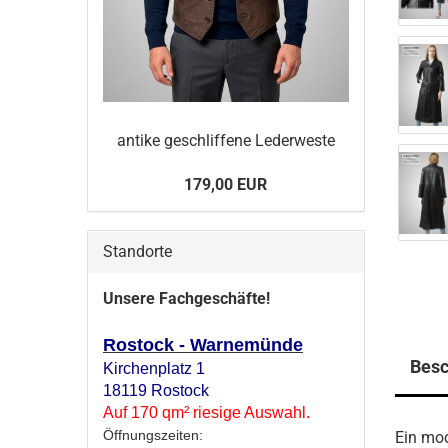
an­ti­ke ge­schlif­fe­ne Le­der­wes­te
179,00 EUR
Standorte
Unsere Fachgeschäfte!
Rostock - Warnemünde
Besc
Kirchenplatz 1
18119 Rostock
Auf 170 qm² riesige Auswahl.
Öffnungszeiten:
Ein mo