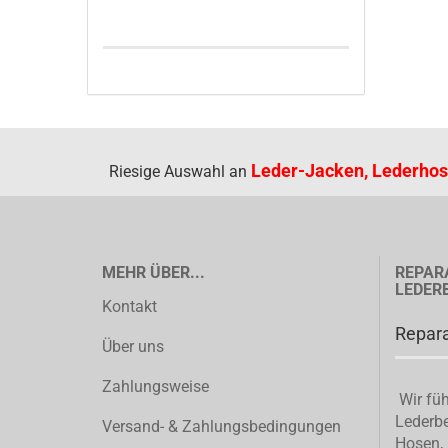
Leder-Jacken, Lederhos
Riesige Auswahl an
MEHR ÜBER...
REPAR
LEDER
Kontakt
Repara
Über uns
Zahlungsweise
Wir füh
Lederbe
Versand- & Zahlungsbedingungen
Hosen, 