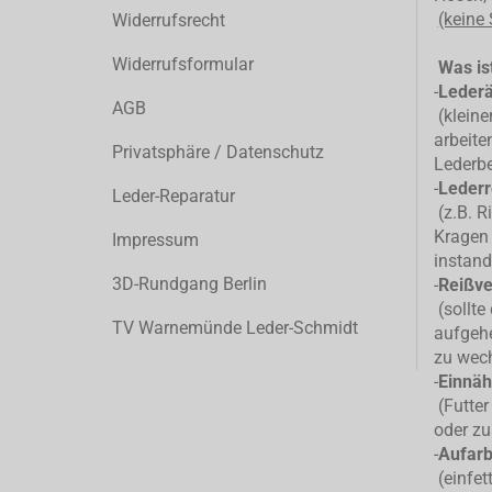
(keine
Widerrufsrecht
Widerrufsformular
Was ist
-
Leder
AGB
(kleiner
arbeite
Privatsphäre / Datenschutz
Lederb
-
Lederr
Leder-Reparatur
(z.B. R
Kragen 
Impressum
instand
3D-Rundgang Berlin
-
Reißve
(sollte
TV Warnemünde Leder-Schmidt
aufgehe
zu wec
-
Einnäh
(Futter
oder zu
-
Aufarb
(einfet