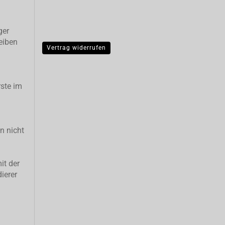
ger
eiben
Vertrag widerrufen
ste im
n nicht
it der
ierer