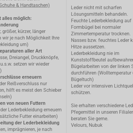
 Schuhe & Handtaschen)
Leder nicht mit scharfen
Lösungsmitteln behandeln.
 alles möglich:
Feuchte Lederbekleidung auf
änderung
Formbügel bei normaler
, größer, kürzer, länger
Zimmertemperatur trocknen.
n wir je nach Möglichkeit Ihre
Nasses bzw. feuchtes Leder k
ekleidung um)
Hitze aussetzen.
eparaturen aller Art
Lederbekleidung nie im
isse, Dreiangel, Druckknöpfe,
Kunststoffbeutel aufbewahre
u.s.w. setzen wir wieder
Bügelarbeiten von der linken 
)
durchführen (Wolltemperatur
rschlüsse erneuern
Bügeltuch)
 der Reißverschluss nur
Leder vor intensiven Lichtque
n, hilft es meist den Schieber
schützen.
hseln)
en von neuen Futtern
Sie erhalten verschiedene Led
 der Lederbekleidung erneuern
Pfegemittel in unseren Filiale
sätzliche Futter einarbeiten)
beraten Sie gerne.
eitung der Lederbekleidung
Velours, Nubuk
ten, imprägnieren, je nach