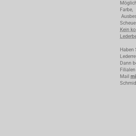
Möglich
Farbe,
Ausbess
Scheuer
Kein ko
Lederbe
Haben S
Lederre
Dann be
Filiale
Mail
mi
Schmid