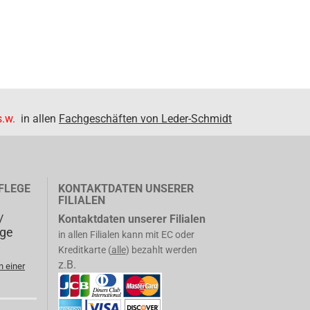
.w.
in allen
Fachgeschäften von Leder-Schmidt
FLEGE
KONTAKTDATEN UNSERER
FILIALEN
/
Kontaktdaten unserer Filialen
ege
in allen Filialen kann mit EC oder
Kreditkarte (
alle
) bezahlt werden
z.B.
n einer