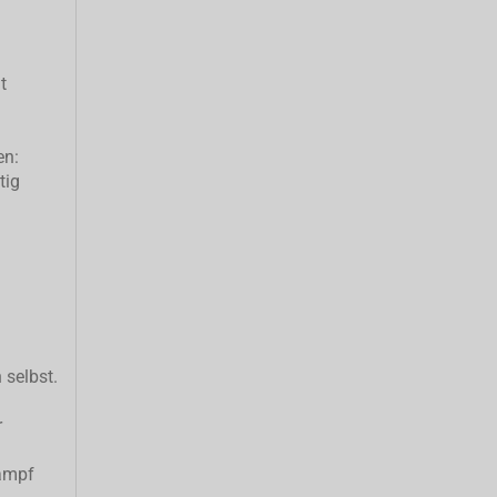
t
en:
tig
 selbst.
r
ampf