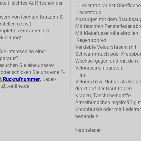
keit leichtes Auffrischen der
= Leder mit rauher Oberfläche
Lederstaub
ern von leichten Kratzern &
Absaugen mit dem Staubsau
stellen u.s.w.)
Mit feuchten Fensterleder abr
mplettes
Einfärben der
Mit Klebefusselrolle abrollen
kleidung!
Regentropfen
Verklebte Veloursfasern mit
ie Interesse an einer
Schwammtuch oder Kreppbür
paratur?
Wechsel gegen und mit dem
suchen Sie eine unserer
Veloursstrich bürsten.
n oder schicken Sie uns eine E-
Tipp
t
Rückrufnummer
.
Leder-
Velours bzw. Nubuk als Krage
t@t-online.de
direkt auf der Haut tragen.
Kragen, Tascheneingriffe,
Ärmelbündchen regelmäßig m
Kreppbürste oder mit Lederrad
behandeln.
Nappaleder