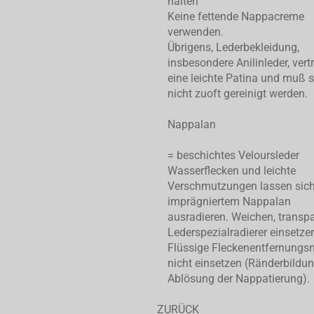
halten
Keine fettende Nappacreme
verwenden.
Übrigens, Lederbekleidung,
insbesondere Anilinleder, vert
eine leichte Patina und muß 
nicht zuoft gereinigt werden.
Nappalan
= beschichtes Veloursleder
Wasserflecken und leichte
Verschmutzungen lassen sic
imprägniertem Nappalan
ausradieren. Weichen, transp
Lederspezialradierer einsetze
Flüssige Fleckenentfernungsm
nicht einsetzen (Ränderbildu
Ablösung der Nappatierung).
ZURÜCK