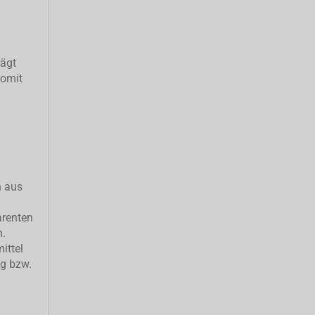
rägt
somit
h aus
arenten
n.
ittel
ng bzw.