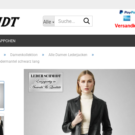
Suche...
Alle
Versandko
ÄPPCHEN
»
»
»
Damenkollektion
Alle Damen Lederjacken
dermantel schwarz lang