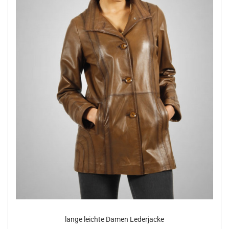
lange leich­te Damen Le­der­ja­cke