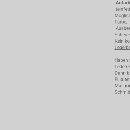
-
Aufarb
(einfet
Möglich
Farbe,
Ausbess
Scheuer
Kein ko
Lederbe
Haben S
Lederre
Dann be
Filiale
Mail
mi
Schmid