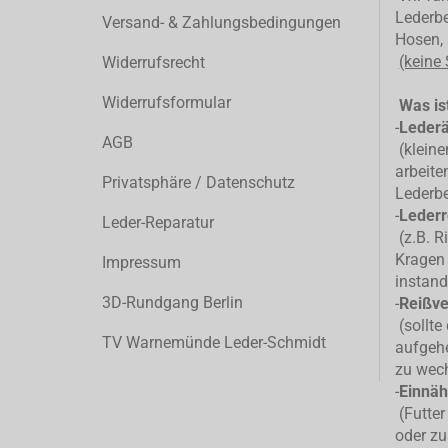
Lederbe
Versand- & Zahlungsbedingungen
Hosen, 
(keine
Widerrufsrecht
Widerrufsformular
Was ist
-
Leder
AGB
(kleiner
arbeite
Privatsphäre / Datenschutz
Lederb
-
Lederr
Leder-Reparatur
(z.B. R
Kragen 
Impressum
instand
3D-Rundgang Berlin
-
Reißve
(sollte
TV Warnemünde Leder-Schmidt
aufgehe
zu wec
-
Einnäh
(Futter
oder zu