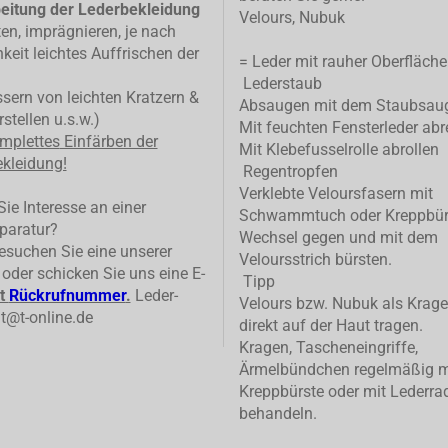
eitung der Lederbekleidung
Velours, Nubuk
ten, imprägnieren, je nach
keit leichtes Auffrischen der
= Leder mit rauher Oberfläche
Lederstaub
ern von leichten Kratzern &
Absaugen mit dem Staubsau
stellen u.s.w.)
Mit feuchten Fensterleder abr
mplettes
Einfärben der
Mit Klebefusselrolle abrollen
kleidung!
Regentropfen
Verklebte Veloursfasern mit
ie Interesse an einer
Schwammtuch oder Kreppbür
paratur?
Wechsel gegen und mit dem
suchen Sie eine unserer
Veloursstrich bürsten.
n oder schicken Sie uns eine E-
Tipp
t
Rückrufnummer
.
Leder-
Velours bzw. Nubuk als Krage
t@t-online.de
direkt auf der Haut tragen.
Kragen, Tascheneingriffe,
Ärmelbündchen regelmäßig m
Kreppbürste oder mit Lederrad
behandeln.