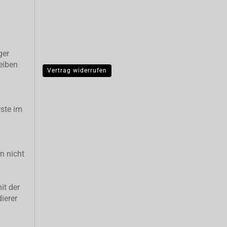
ger
eiben
Vertrag widerrufen
ste im
n nicht
it der
ierer