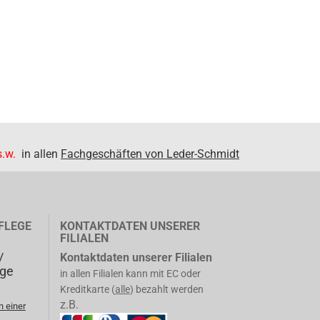
.w.
in allen
Fachgeschäften von Leder-Schmidt
FLEGE
KONTAKTDATEN UNSERER
FILIALEN
/
Kontaktdaten unserer Filialen
ege
in allen Filialen kann mit EC oder
Kreditkarte (
alle
) bezahlt werden
z.B.
n einer