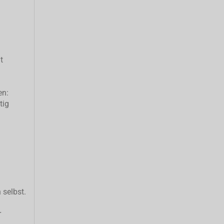
t
en:
tig
 selbst.
r