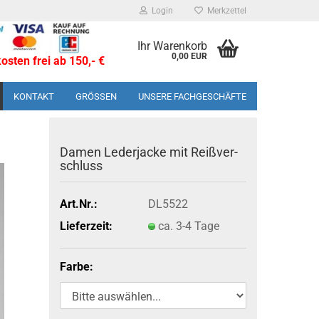
Login
Merkzettel
Ihr Warenkorb
0,00 EUR
sten frei ab 150,- €
KONTAKT
GRÖSSEN
UNSERE FACHGESCHÄFTE
Damen Le­der­ja­cke mit Reiß­ver­
schluss
Art.Nr.:
DL5522
Lieferzeit:
ca. 3-4 Tage
Farbe: