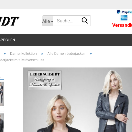
Suche...
Alle
Versandko
ÄPPCHEN
»
»
»
Damenkollektion
Alle Damen Lederjacken
erjacke mit Reißverschluss