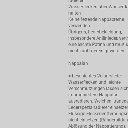
radieren
Wasserflecken über Wasserd
halten
Keine fettende Nappacreme
verwenden.
Übrigens, Lederbekleidung,
insbesondere Anilinleder, vert
eine leichte Patina und muß 
nicht zuoft gereinigt werden.
Nappalan
= beschichtes Veloursleder
Wasserflecken und leichte
Verschmutzungen lassen sic
imprägniertem Nappalan
ausradieren. Weichen, transp
Lederspezialradierer einsetze
Flüssige Fleckenentfernungsm
nicht einsetzen (Ränderbildu
Ablösung der Nappatierung).