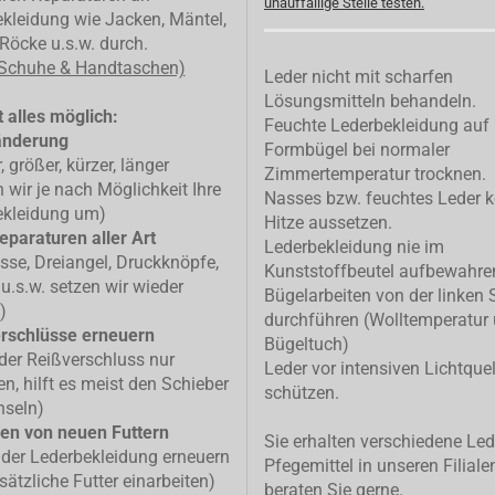
unauffällige Stelle testen.
kleidung wie Jacken, Mäntel,
Röcke u.s.w. durch.
 Schuhe & Handtaschen)
Leder nicht mit scharfen
Lösungsmitteln behandeln.
 alles möglich:
Feuchte Lederbekleidung auf
änderung
Formbügel bei normaler
, größer, kürzer, länger
Zimmertemperatur trocknen.
n wir je nach Möglichkeit Ihre
Nasses bzw. feuchtes Leder k
ekleidung um)
Hitze aussetzen.
eparaturen aller Art
Lederbekleidung nie im
isse, Dreiangel, Druckknöpfe,
Kunststoffbeutel aufbewahre
u.s.w. setzen wir wieder
Bügelarbeiten von der linken 
)
durchführen (Wolltemperatur
rschlüsse erneuern
Bügeltuch)
 der Reißverschluss nur
Leder vor intensiven Lichtque
n, hilft es meist den Schieber
schützen.
hseln)
en von neuen Futtern
Sie erhalten verschiedene Led
 der Lederbekleidung erneuern
Pfegemittel in unseren Filiale
sätzliche Futter einarbeiten)
beraten Sie gerne.