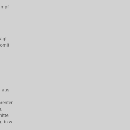
ampf
rägt
somit
h aus
arenten
n.
ittel
ng bzw.