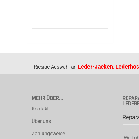
Leder-Jacken, Lederhos
Riesige Auswahl an
MEHR ÜBER...
REPAR
LEDER
Kontakt
Repara
Über uns
Zahlungsweise
Wir füh