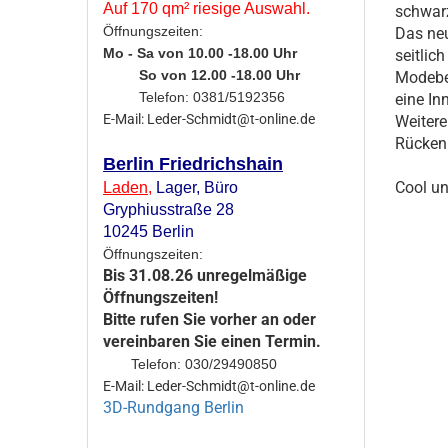
Auf 170 qm² riesige Auswahl.
schwarz
Öffnungszeiten:
Das neu
Mo - Sa von 10.00 -18.00 Uhr
seitlic
So von 12.00 -18.00 Uhr
Modebeg
Telefon: 0381/5192356
eine In
E-Mail: Leder-Schmidt@t-online.de
Weitere
Rückenl
Berlin Friedrichshain
Cool un
Laden
,
Lager,
Büro
Gryphiusstraße 28
10245 Berlin
Öffnungszeiten:
Bis 31.08.26 unregelmäßige
Öffnungszeiten!
Bitte rufen Sie vorher an oder
vereinbaren Sie einen Termin.
Telefon: 030/29490850
E-Mail: Leder-Schmidt@t-online.de
3D-Rundgang Berlin