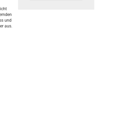
icht
ernden
uss und
er aus.