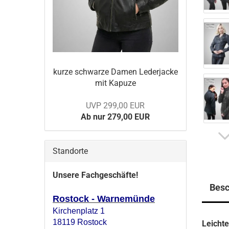
kurze schwar­ze Damen Le­der­ja­cke
mit Ka­pu­ze
UVP 299,00 EUR
Ab nur 279,00 EUR
Standorte
Unsere Fachgeschäfte!
Besc
Rostock - Warnemünde
Kirchenplatz 1
18119 Rostock
Leicht