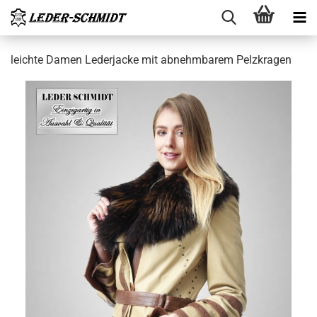
leich­te Damen Le­der­ja­cke mit ab­nehm­ba­rem Pelz­kra­gen