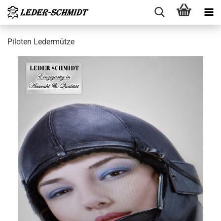
Pi­lo­ten Le­der­müt­ze