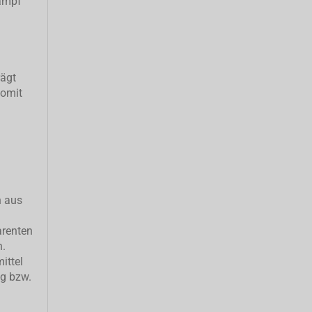
ampf
rägt
somit
h aus
arenten
n.
ittel
ng bzw.