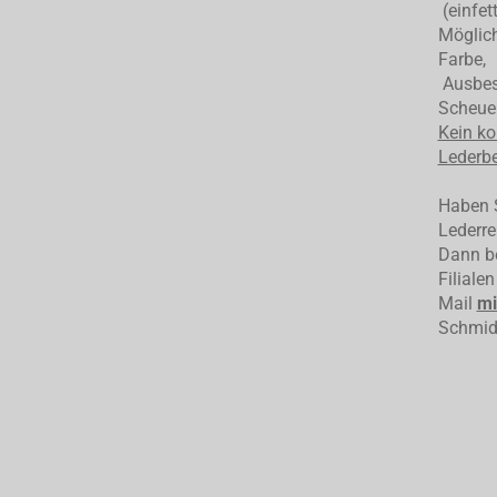
(einfet
Möglich
Farbe,
Ausbess
Scheuer
Kein ko
Lederbe
Haben S
Lederre
Dann be
Filiale
Mail
mi
Schmid