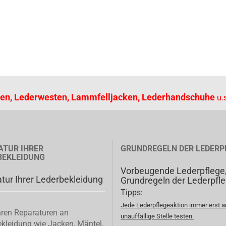
en, Lederwesten, Lammfelljacken, Lederhandschuhe
u.s
ATUR IHRER
GRUNDREGELN DER LEDERP
BEKLEIDUNG
Vorbeugende Lederpflege
tur Ihrer Lederbekleidung
Grundregeln der Lederpfl
Tipps:
Jede Lederpflegeaktion immer erst a
ren Reparaturen an
unauffällige Stelle testen.
kleidung wie Jacken, Mäntel,