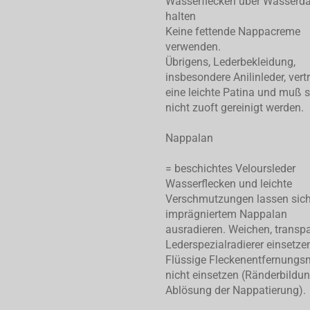
Wasserflecken über Wasserd
halten
Keine fettende Nappacreme
verwenden.
Übrigens, Lederbekleidung,
insbesondere Anilinleder, vert
eine leichte Patina und muß 
nicht zuoft gereinigt werden.
Nappalan
= beschichtes Veloursleder
Wasserflecken und leichte
Verschmutzungen lassen sic
imprägniertem Nappalan
ausradieren. Weichen, transp
Lederspezialradierer einsetze
Flüssige Fleckenentfernungsm
nicht einsetzen (Ränderbildu
Ablösung der Nappatierung).