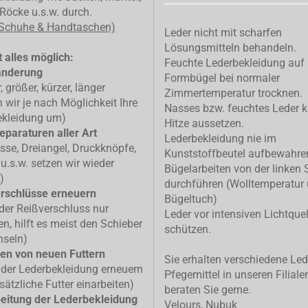
Röcke u.s.w. durch.
 Schuhe & Handtaschen)
Leder nicht mit scharfen
Lösungsmitteln behandeln.
 alles möglich:
Feuchte Lederbekleidung auf
änderung
Formbügel bei normaler
, größer, kürzer, länger
Zimmertemperatur trocknen.
n wir je nach Möglichkeit Ihre
Nasses bzw. feuchtes Leder k
ekleidung um)
Hitze aussetzen.
eparaturen aller Art
Lederbekleidung nie im
isse, Dreiangel, Druckknöpfe,
Kunststoffbeutel aufbewahre
u.s.w. setzen wir wieder
Bügelarbeiten von der linken 
)
durchführen (Wolltemperatur
rschlüsse erneuern
Bügeltuch)
 der Reißverschluss nur
Leder vor intensiven Lichtque
n, hilft es meist den Schieber
schützen.
hseln)
en von neuen Futtern
Sie erhalten verschiedene Led
 der Lederbekleidung erneuern
Pfegemittel in unseren Filiale
sätzliche Futter einarbeiten)
beraten Sie gerne.
eitung der Lederbekleidung
Velours, Nubuk