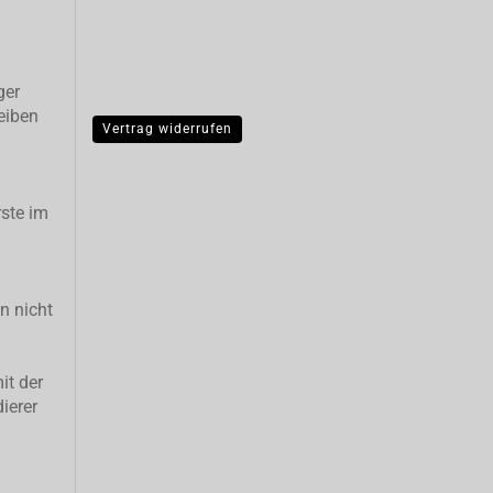
ger
eiben
Vertrag widerrufen
ste im
n nicht
it der
ierer