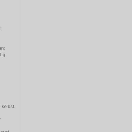
t
en:
tig
 selbst.
r