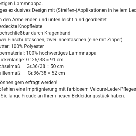
rtigen Lammnappa.
iges exklusives Design mit (Streifen-)Applikationen in hellem Led
n den Ärmelenden und unten leicht rund gearbeitet
erdeckte Knopfleiste
ochschließbar durch Kragenband
wei Einschubtaschen, zwei Innentaschen (eine mit Zipper)
utter: 100% Polyester
bermaterial: 100% hochwertiges Lammnappa
ückenlänge: Gr.36/38 = 91 cm
chselmaß: Gr.36/38 = 50 cm
aillenmaß: Gr.36/38 = 52 cm
nnen gern erfragt werden!
fehlen eine Imprägnierung mit farblosem Velours-Leder-Pfleges
Sie lange Freude an Ihrem neuen Bekleidungsstück haben.