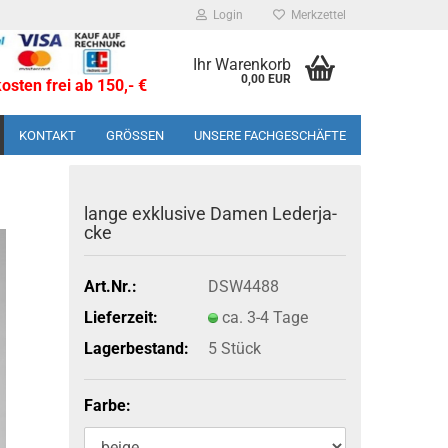
Login
Merkzettel
Ihr Warenkorb
0,00 EUR
sten frei ab 150,- €
KONTAKT
GRÖSSEN
UNSERE FACHGESCHÄFTE
lange ex­klu­si­ve Damen Le­der­ja­
cke
Art.Nr.:
DSW4488
Lieferzeit:
ca. 3-4 Tage
Lagerbestand:
5
Stück
Farbe: