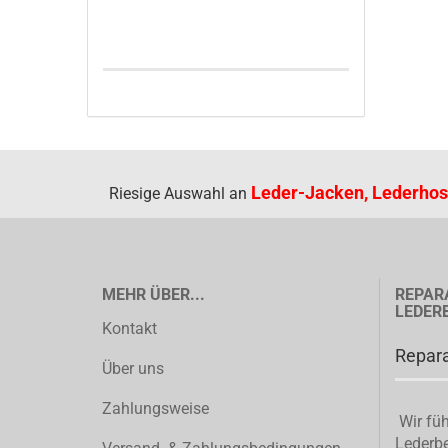
Leder-Jacken, Lederhos
Riesige Auswahl an
MEHR ÜBER...
REPAR
LEDER
Kontakt
Repara
Über uns
Zahlungsweise
Wir füh
Lederbe