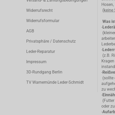
Versand- & Zahlungsbedingungen
Hosen, 
(keine
Widerrufsrecht
Widerrufsformular
Was ist
-
Leder
AGB
(kleiner
arbeite
Privatsphäre / Datenschutz
Lederb
-
Lederr
Leder-Reparatur
(z.B. R
Kragen 
Impressum
instand
3D-Rundgang Berlin
-
Reißve
(sollte
TV Warnemünde Leder-Schmidt
aufgehe
zu wec
-
Einnäh
(Futter
oder zu
-
Aufarb