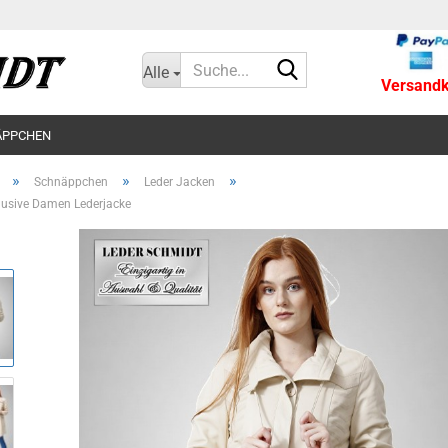
Suche...
Alle
Versandko
ÄPPCHEN
»
»
»
Schnäppchen
Leder Jacken
lusive Damen Lederjacke