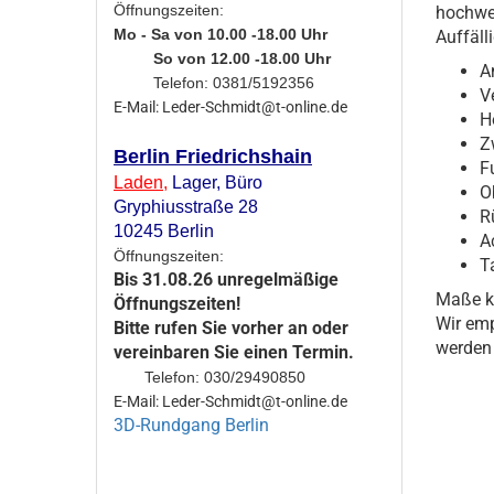
Öffnungszeiten:
hochwe
Mo - Sa von 10.00 -18.00 Uhr
Auffäll
So von 12.00 -18.00 Uhr
A
Telefon: 0381/5192356
V
E-Mail: Leder-Schmidt@t-online.de
H
Z
Berlin Friedrichshain
F
Laden
,
Lager,
Büro
O
Gryphiusstraße 28
R
10245 Berlin
A
Öffnungszeiten:
T
Bis 31.08.26 unregelmäßige
Maße kö
Öffnungszeiten!
Wir emp
Bitte rufen Sie vorher an oder
werden 
vereinbaren Sie einen Termin.
Telefon: 030/29490850
E-Mail: Leder-Schmidt@t-online.de
3D-Rundgang Berlin