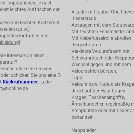
ten, imprägnieren, je nach
keit leichtes Auffrischen der
= Leder mit rauher Oberfläche
Lederstaub
ern von leichten Kratzern &
Absaugen mit dem Staubsau
stellen u.s.w.)
Mit feuchten Fensterleder abr
mplettes
Einfärben der
Mit Klebefusselrolle abrollen
kleidung!
Regentropfen
Verklebte Veloursfasern mit
ie Interesse an einer
Schwammtuch oder Kreppbür
paratur?
Wechsel gegen und mit dem
suchen Sie eine unserer
Veloursstrich bürsten.
n oder schicken Sie uns eine E-
Tipp
t
Rückrufnummer
.
Leder-
Velours bzw. Nubuk als Krage
t@t-online.de
direkt auf der Haut tragen.
Kragen, Tascheneingriffe,
Ärmelbündchen regelmäßig m
Kreppbürste oder mit Lederrad
behandeln.
Nappaleder