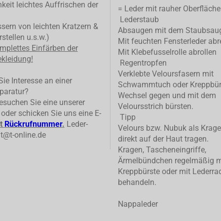
keit leichtes Auffrischen der
= Leder mit rauher Oberfläche
Lederstaub
ern von leichten Kratzern &
Absaugen mit dem Staubsau
stellen u.s.w.)
Mit feuchten Fensterleder abr
mplettes
Einfärben der
Mit Klebefusselrolle abrollen
kleidung!
Regentropfen
Verklebte Veloursfasern mit
ie Interesse an einer
Schwammtuch oder Kreppbür
paratur?
Wechsel gegen und mit dem
suchen Sie eine unserer
Veloursstrich bürsten.
n oder schicken Sie uns eine E-
Tipp
t
Rückrufnummer
.
Leder-
Velours bzw. Nubuk als Krage
t@t-online.de
direkt auf der Haut tragen.
Kragen, Tascheneingriffe,
Ärmelbündchen regelmäßig m
Kreppbürste oder mit Lederrad
behandeln.
Nappaleder