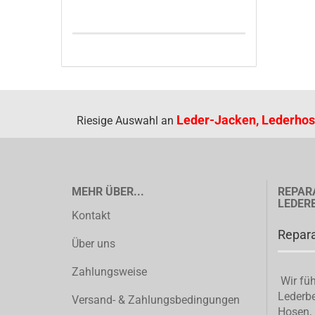
Leder-Jacken, Lederhos
Riesige Auswahl an
MEHR ÜBER...
REPAR
LEDER
Kontakt
Repara
Über uns
Zahlungsweise
Wir füh
Lederbe
Versand- & Zahlungsbedingungen
Hosen, 