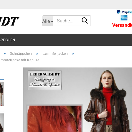
Suche...
Alle
Versandko
ÄPPCHEN
»
»
»
Schnäppchen
Lammfelljacken
mmfelljacke mit Kapuze