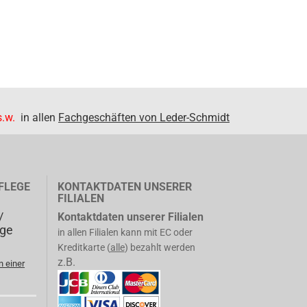
.w.
in allen
Fachgeschäften von Leder-Schmidt
FLEGE
KONTAKTDATEN UNSERER
FILIALEN
/
Kontaktdaten unserer Filialen
ege
in allen Filialen kann mit EC oder
Kreditkarte (
alle
) bezahlt werden
z.B.
n einer