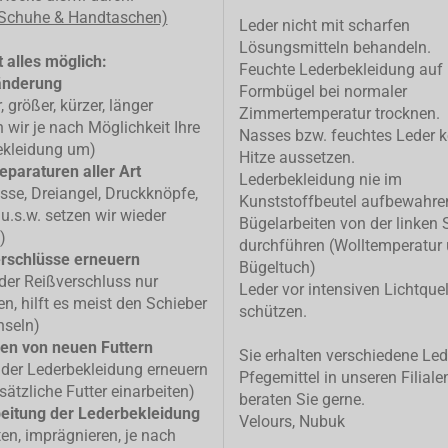
 Schuhe & Handtaschen)
Leder nicht mit scharfen
Lösungsmitteln behandeln.
 alles möglich:
Feuchte Lederbekleidung auf
änderung
Formbügel bei normaler
, größer, kürzer, länger
Zimmertemperatur trocknen.
n wir je nach Möglichkeit Ihre
Nasses bzw. feuchtes Leder k
ekleidung um)
Hitze aussetzen.
eparaturen aller Art
Lederbekleidung nie im
isse, Dreiangel, Druckknöpfe,
Kunststoffbeutel aufbewahre
u.s.w. setzen wir wieder
Bügelarbeiten von der linken 
)
durchführen (Wolltemperatur
rschlüsse erneuern
Bügeltuch)
 der Reißverschluss nur
Leder vor intensiven Lichtque
n, hilft es meist den Schieber
schützen.
hseln)
en von neuen Futtern
Sie erhalten verschiedene Led
 der Lederbekleidung erneuern
Pfegemittel in unseren Filiale
sätzliche Futter einarbeiten)
beraten Sie gerne.
eitung der Lederbekleidung
Velours, Nubuk
ten, imprägnieren, je nach