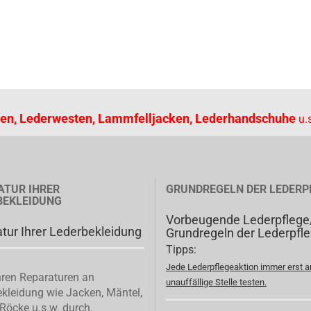
en, Lederwesten, Lammfelljacken, Lederhandschuhe
u.s
ATUR IHRER
GRUNDREGELN DER LEDERP
BEKLEIDUNG
Vorbeugende Lederpflege
tur Ihrer Lederbekleidung
Grundregeln der Lederpfl
Tipps:
Jede Lederpflegeaktion immer erst a
ren Reparaturen an
unauffällige Stelle testen.
kleidung wie Jacken, Mäntel,
Röcke u.s.w. durch.