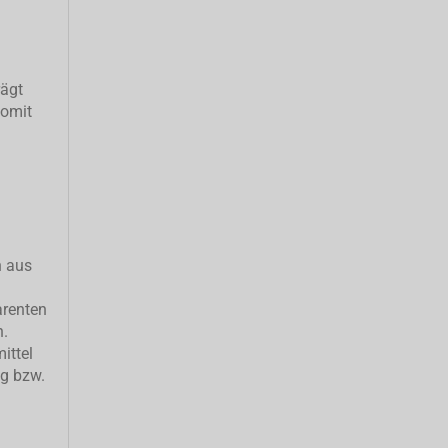
rägt
somit
h aus
arenten
n.
ittel
ng bzw.