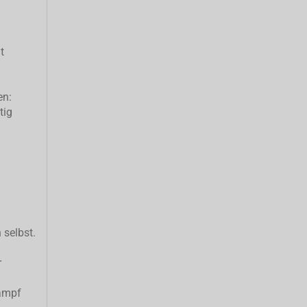
t
en:
tig
 selbst.
r
ampf