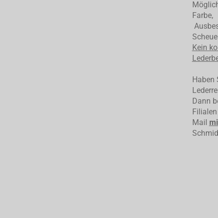
Möglich
Farbe,
Ausbess
Scheuer
Kein ko
Lederbe
Haben S
Lederre
Dann be
Filiale
Mail
mi
Schmid