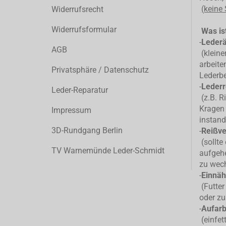
(keine
Widerrufsrecht
Widerrufsformular
Was ist
-
Leder
AGB
(kleiner
arbeite
Privatsphäre / Datenschutz
Lederb
-
Lederr
Leder-Reparatur
(z.B. R
Kragen 
Impressum
instand
3D-Rundgang Berlin
-
Reißve
(sollte
TV Warnemünde Leder-Schmidt
aufgehe
zu wec
-
Einnäh
(Futter
oder zu
-
Aufarb
(einfet