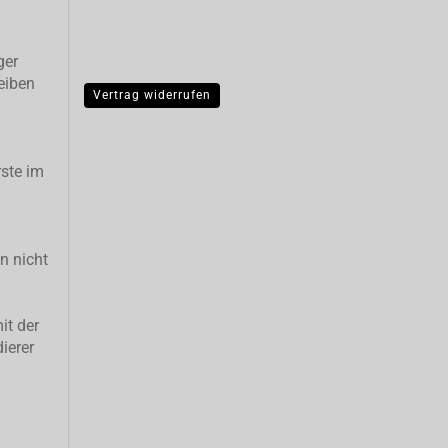
ger
eiben
Vertrag widerrufen
ste im
n nicht
it der
ierer