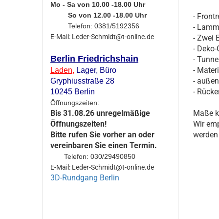
Mo - Sa von 10.00 -18.00 Uhr
So von 12.00 -18.00 Uhr
- Front
Telefon: 0381/5192356
- Lammf
E-Mail: Leder-Schmidt@t-online.de
- Zwei 
- Deko-G
Berlin Friedrichshain
- Tunne
- Mate
Laden
,
Lager,
Büro
- außen
Gryphiusstraße 28
- Rücke
10245 Berlin
Öffnungszeiten:
Maße kö
Bis 31.08.26 unregelmäßige
Wir emp
Öffnungszeiten!
werden 
Bitte rufen Sie vorher an oder
vereinbaren Sie einen Termin.
Telefon: 030/29490850
E-Mail: Leder-Schmidt@t-online.de
3D-Rundgang Berlin