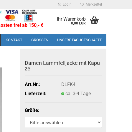
Login
Merkzettel
Ihr Warenkorb
0,00 EUR
sten frei ab 150,- €
KONTAKT
GRÖSSEN
UNSERE FACHGESCHÄFTE
Damen Lamm­fell­ja­cke mit Ka­pu­
ze
Art.Nr.:
DLFK4
Lieferzeit:
ca. 3-4 Tage
Größe: