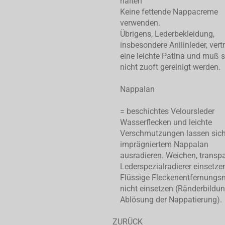
halten
Keine fettende Nappacreme
verwenden.
Übrigens, Lederbekleidung,
insbesondere Anilinleder, vert
eine leichte Patina und muß 
nicht zuoft gereinigt werden.
Nappalan
= beschichtes Veloursleder
Wasserflecken und leichte
Verschmutzungen lassen sic
imprägniertem Nappalan
ausradieren. Weichen, transp
Lederspezialradierer einsetze
Flüssige Fleckenentfernungsm
nicht einsetzen (Ränderbildu
Ablösung der Nappatierung).
ZURÜCK