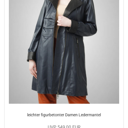
leich­ter fi­gur­be­ton­ter Damen Le­der­man­tel
UVP 549,00 EUR