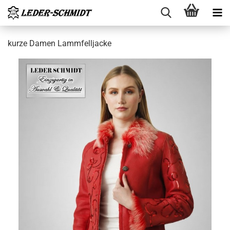
kurze Damen Lamm­fell­ja­cke