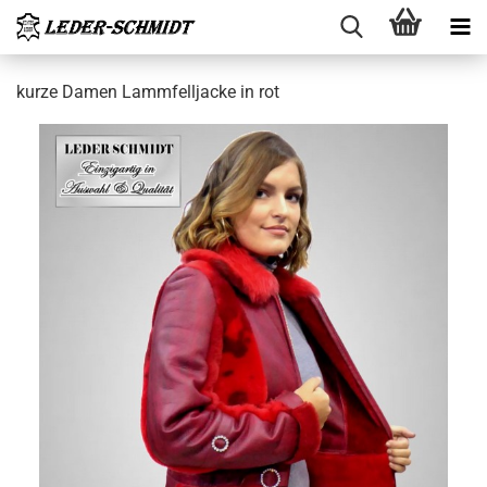
kurze Damen Lamm­fell­ja­cke in rot