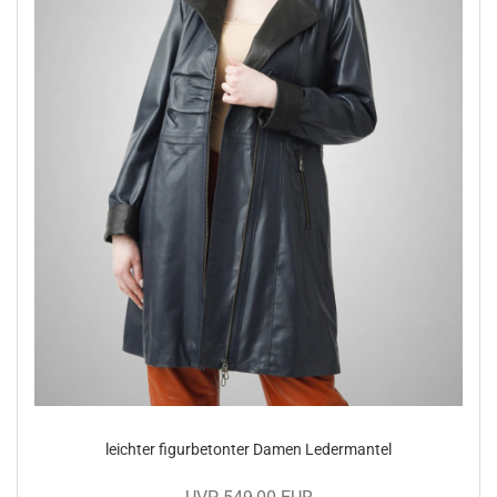
leich­ter fi­gur­be­ton­ter Damen Le­der­man­tel