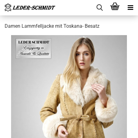
Damen Lamm­fell­ja­cke mit Toskana-​ Be­satz