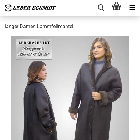
lan­ger Damen Lamm­fell­man­tel