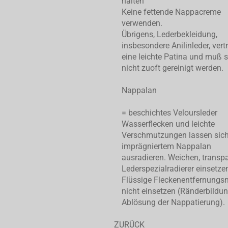
halten
Keine fettende Nappacreme
verwenden.
Übrigens, Lederbekleidung,
insbesondere Anilinleder, vert
eine leichte Patina und muß 
nicht zuoft gereinigt werden.
Nappalan
= beschichtes Veloursleder
Wasserflecken und leichte
Verschmutzungen lassen sic
imprägniertem Nappalan
ausradieren. Weichen, transp
Lederspezialradierer einsetze
Flüssige Fleckenentfernungsm
nicht einsetzen (Ränderbildu
Ablösung der Nappatierung).
ZURÜCK