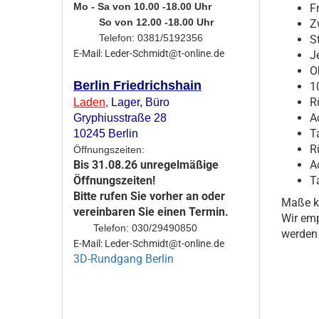
Mo - Sa von 10.00 -18.00 Uhr
F
So von 12.00 -18.00 Uhr
Z
Telefon: 0381/5192356
S
E-Mail: Leder-Schmidt@t-online.de
J
O
Berlin Friedrichshain
1
R
Laden
,
Lager,
Büro
A
Gryphiusstraße 28
T
10245 Berlin
R
Öffnungszeiten:
A
Bis 31.08.26 unregelmäßige
T
Öffnungszeiten!
Bitte rufen Sie vorher an oder
Maße kö
vereinbaren Sie einen Termin.
Wir emp
Telefon: 030/29490850
werden 
E-Mail: Leder-Schmidt@t-online.de
3D-Rundgang Berlin