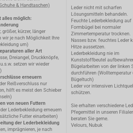
 Schuhe & Handtaschen)
Leder nicht mit scharfen
Lösungsmitteln behandeln.
 alles möglich:
Feuchte Lederbekleidung auf
änderung
Formbügel bei normaler
, größer, kürzer, länger
Zimmertemperatur trocknen.
n wir je nach Möglichkeit Ihre
Nasses bzw. feuchtes Leder k
ekleidung um)
Hitze aussetzen.
eparaturen aller Art
Lederbekleidung nie im
isse, Dreiangel, Druckknöpfe,
Kunststoffbeutel aufbewahre
u.s.w. setzen wir wieder
Bügelarbeiten von der linken 
)
durchführen (Wolltemperatur
rschlüsse erneuern
Bügeltuch)
 der Reißverschluss nur
Leder vor intensiven Lichtque
n, hilft es meist den Schieber
schützen.
hseln)
en von neuen Futtern
Sie erhalten verschiedene Led
 der Lederbekleidung erneuern
Pfegemittel in unseren Filiale
sätzliche Futter einarbeiten)
beraten Sie gerne.
eitung der Lederbekleidung
Velours, Nubuk
ten, imprägnieren, je nach