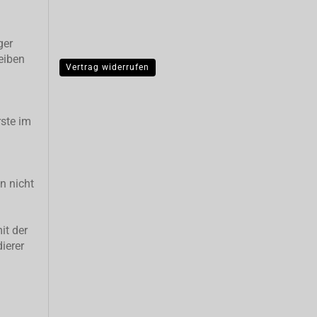
ger
eiben
Vertrag widerrufen
ste im
n nicht
it der
ierer