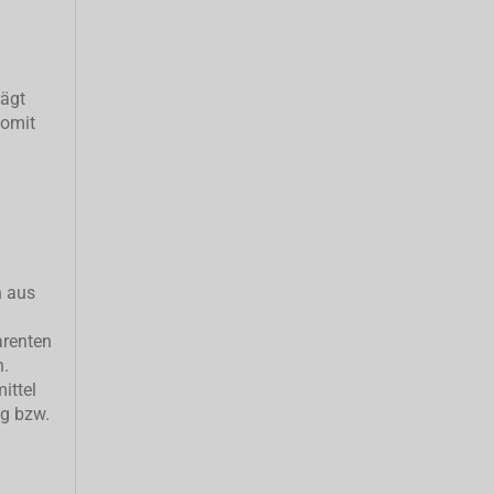
rägt
somit
h aus
arenten
n.
ittel
ng bzw.