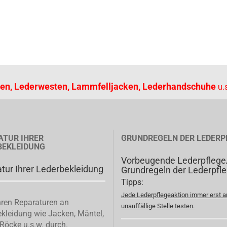
en, Lederwesten, Lammfelljacken, Lederhandschuhe
u.s
ATUR IHRER
GRUNDREGELN DER LEDERP
BEKLEIDUNG
Vorbeugende Lederpflege
tur Ihrer Lederbekleidung
Grundregeln der Lederpfl
Tipps:
Jede Lederpflegeaktion immer erst a
ren Reparaturen an
unauffällige Stelle testen.
kleidung wie Jacken, Mäntel,
Röcke u.s.w. durch.