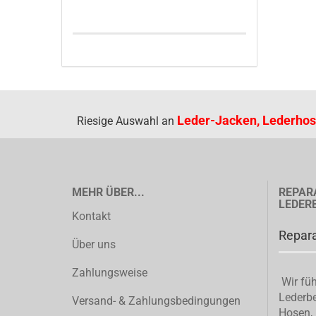
Leder-Jacken, Lederhos
Riesige Auswahl an
MEHR ÜBER...
REPAR
LEDER
Kontakt
Repara
Über uns
Zahlungsweise
Wir füh
Lederbe
Versand- & Zahlungsbedingungen
Hosen, 