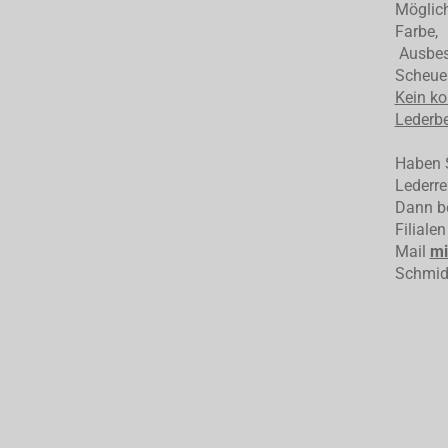
Möglich
Farbe,
Ausbess
Scheuer
Kein ko
Lederbe
Haben S
Lederre
Dann be
Filiale
Mail
mi
Schmid