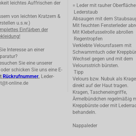
keit leichtes Auffrischen der
= Leder mit rauher Oberfläche
Lederstaub
ern von leichten Kratzern &
Absaugen mit dem Staubsau
stellen u.s.w.)
Mit feuchten Fensterleder abr
mplettes
Einfärben der
Mit Klebefusselrolle abrollen
kleidung!
Regentropfen
Verklebte Veloursfasern mit
ie Interesse an einer
Schwammtuch oder Kreppbür
paratur?
Wechsel gegen und mit dem
suchen Sie eine unserer
Veloursstrich bürsten.
n oder schicken Sie uns eine E-
Tipp
t
Rückrufnummer
.
Leder-
Velours bzw. Nubuk als Krage
t@t-online.de
direkt auf der Haut tragen.
Kragen, Tascheneingriffe,
Ärmelbündchen regelmäßig m
Kreppbürste oder mit Lederrad
behandeln.
Nappaleder