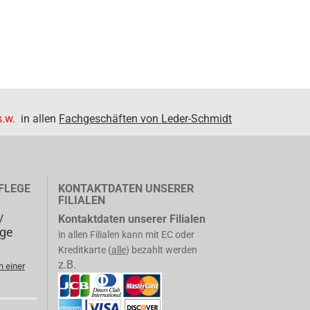
.w.
in allen
Fachgeschäften von Leder-Schmidt
FLEGE
KONTAKTDATEN UNSERER
FILIALEN
/
Kontaktdaten unserer Filialen
ege
in allen Filialen kann mit EC oder
Kreditkarte (
alle
) bezahlt werden
z.B.
n einer