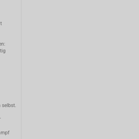
t
en:
tig
 selbst.
r
ampf