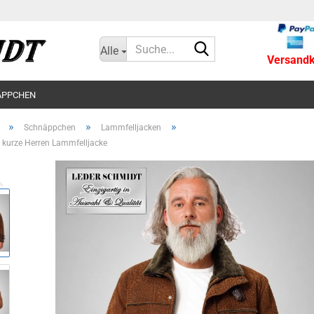
Suche...
Alle
Versandko
ÄPPCHEN
»
»
»
Schnäppchen
Lammfelljacken
e kurze Herren Lammfelljacke