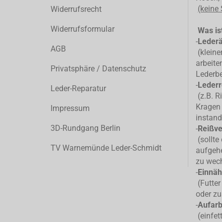
(keine
Widerrufsrecht
Widerrufsformular
Was ist
-
Leder
AGB
(kleiner
arbeite
Privatsphäre / Datenschutz
Lederb
-
Lederr
Leder-Reparatur
(z.B. R
Kragen 
Impressum
instand
3D-Rundgang Berlin
-
Reißve
(sollte
TV Warnemünde Leder-Schmidt
aufgehe
zu wec
-
Einnäh
(Futter
oder zu
-
Aufarb
(einfet