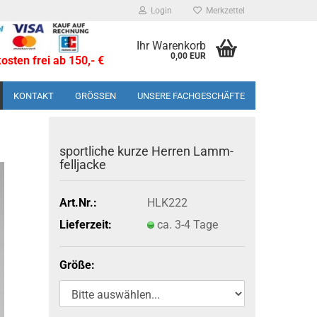
Login
Merkzettel
Ihr Warenkorb
0,00 EUR
sten frei ab 150,- €
KONTAKT
GRÖSSEN
UNSERE FACHGESCHÄFTE
sport­li­che kurze Her­ren Lamm­
fell­ja­cke
Art.Nr.:
HLK222
Lieferzeit:
ca. 3-4 Tage
Größe: