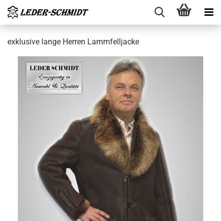
ex­klu­si­ve lange Her­ren Lamm­fell­ja­cke