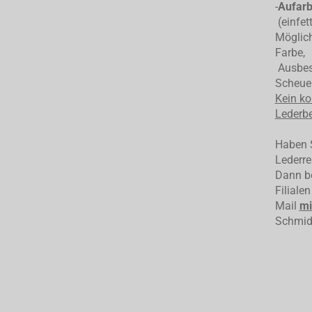
-
Aufarb
(einfet
Möglich
Farbe,
Ausbess
Scheuer
Kein ko
Lederbe
Haben S
Lederre
Dann be
Filiale
Mail
mi
Schmid