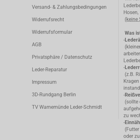
Lederbe
Versand- & Zahlungsbedingungen
Hosen, 
(keine
Widerrufsrecht
Widerrufsformular
Was ist
-
Leder
AGB
(kleiner
arbeite
Privatsphäre / Datenschutz
Lederb
-
Lederr
Leder-Reparatur
(z.B. R
Kragen 
Impressum
instand
3D-Rundgang Berlin
-
Reißve
(sollte
TV Warnemünde Leder-Schmidt
aufgehe
zu wec
-
Einnäh
(Futter
oder zu