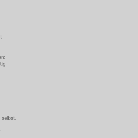
t
en:
tig
 selbst.
r