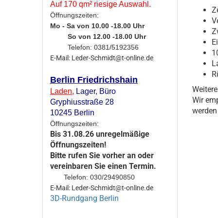
Auf 170 qm² riesige Auswahl.
Z
Öffnungszeiten:
V
Mo - Sa von 10.00 -18.00 Uhr
Z
So von 12.00 -18.00 Uhr
E
Telefon: 0381/5192356
1
E-Mail: Leder-Schmidt@t-online.de
L
R
Berlin Friedrichshain
Weitere
Laden
,
Lager,
Büro
Wir emp
Gryphiusstraße 28
werden 
10245 Berlin
Öffnungszeiten:
Bis 31.08.26 unregelmäßige
Öffnungszeiten!
Bitte rufen Sie vorher an oder
vereinbaren Sie einen Termin.
Telefon: 030/29490850
E-Mail: Leder-Schmidt@t-online.de
3D-Rundgang Berlin