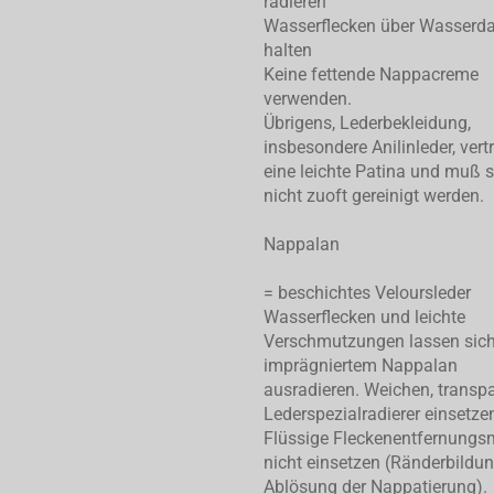
radieren
Wasserflecken über Wasserd
halten
Keine fettende Nappacreme
verwenden.
Übrigens, Lederbekleidung,
insbesondere Anilinleder, vert
eine leichte Patina und muß 
nicht zuoft gereinigt werden.
Nappalan
= beschichtes Veloursleder
Wasserflecken und leichte
Verschmutzungen lassen sic
imprägniertem Nappalan
ausradieren. Weichen, transp
Lederspezialradierer einsetze
Flüssige Fleckenentfernungsm
nicht einsetzen (Ränderbildu
Ablösung der Nappatierung).