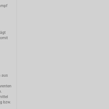
ampf
rägt
somit
h aus
arenten
n.
ittel
ng bzw.