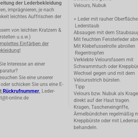
eitung der Lederbekleidung
Velours, Nubuk
ten, imprägnieren, je nach
keit leichtes Auffrischen der
= Leder mit rauher Oberfläche
Lederstaub
ern von leichten Kratzern &
Absaugen mit dem Staubsau
stellen u.s.w.)
Mit feuchten Fensterleder abr
mplettes
Einfärben der
Mit Klebefusselrolle abrollen
kleidung!
Regentropfen
Verklebte Veloursfasern mit
ie Interesse an einer
Schwammtuch oder Kreppbür
paratur?
Wechsel gegen und mit dem
suchen Sie eine unserer
Veloursstrich bürsten.
n oder schicken Sie uns eine E-
Tipp
t
Rückrufnummer
.
Leder-
Velours bzw. Nubuk als Krage
t@t-online.de
direkt auf der Haut tragen.
Kragen, Tascheneingriffe,
Ärmelbündchen regelmäßig m
Kreppbürste oder mit Lederrad
behandeln.