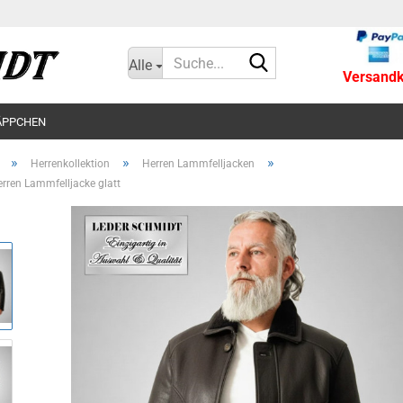
Suche...
Alle
Versandko
ÄPPCHEN
»
»
»
Herrenkollektion
Herren Lammfelljacken
rren Lammfelljacke glatt