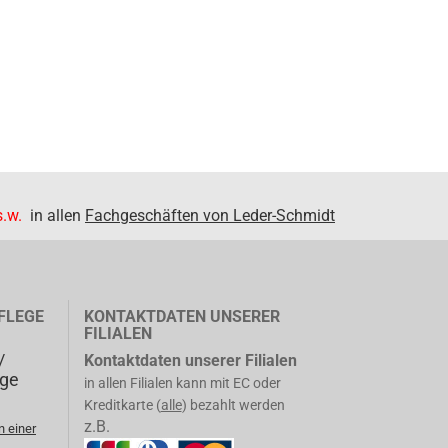
.w.
in allen
Fachgeschäften von Leder-Schmidt
FLEGE
KONTAKTDATEN UNSERER
FILIALEN
/
Kontaktdaten unserer Filialen
ege
in allen Filialen kann mit EC oder
Kreditkarte (
alle
) bezahlt werden
z.B.
n einer