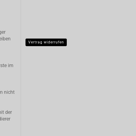
ger
eiben
Vertrag widerrufen
ste im
n nicht
it der
ierer