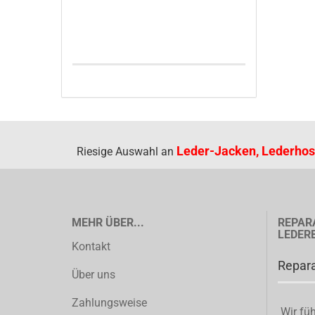
Leder-Jacken, Lederhos
Riesige Auswahl an
MEHR ÜBER...
REPAR
LEDER
Kontakt
Repara
Über uns
Zahlungsweise
Wir füh