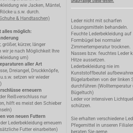
unauffällige Stelle testen.
kleidung wie Jacken, Mäntel,
Röcke u.s.w. durch.
 Schuhe & Handtaschen)
Leder nicht mit scharfen
Lösungsmitteln behandeln.
 alles möglich:
Feuchte Lederbekleidung auf
änderung
Formbügel bei normaler
, größer, kürzer, länger
Zimmertemperatur trocknen.
n wir je nach Möglichkeit Ihre
Nasses bzw. feuchtes Leder k
ekleidung um)
Hitze aussetzen.
eparaturen aller Art
Lederbekleidung nie im
isse, Dreiangel, Druckknöpfe,
Kunststoffbeutel aufbewahre
u.s.w. setzen wir wieder
Bügelarbeiten von der linken 
)
durchführen (Wolltemperatur
rschlüsse erneuern
Bügeltuch)
 der Reißverschluss nur
Leder vor intensiven Lichtque
n, hilft es meist den Schieber
schützen.
hseln)
en von neuen Futtern
Sie erhalten verschiedene Led
 der Lederbekleidung erneuern
Pfegemittel in unseren Filiale
sätzliche Futter einarbeiten)
beraten Sie gerne.