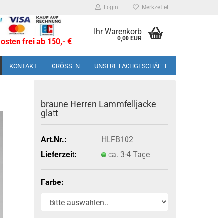
Login
Merkzettel
Ihr Warenkorb
0,00 EUR
sten frei ab 150,- €
KONTAKT
GRÖSSEN
UNSERE FACHGESCHÄFTE
brau­ne Her­ren Lamm­fell­ja­cke
glatt
Art.Nr.:
HLFB102
Lieferzeit:
ca. 3-4 Tage
Farbe: