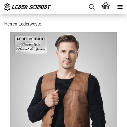
Her­ren Le­der­wes­te