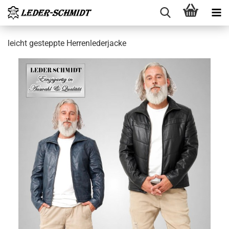
leicht ge­stepp­te Her­ren­le­der­ja­cke