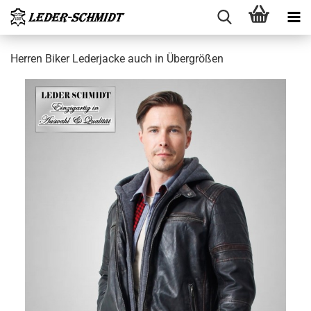
Her­ren Biker Le­der­ja­cke auch in Über­grö­ßen