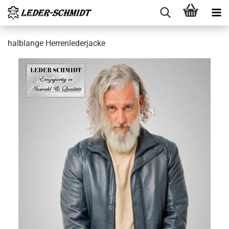
halb­lan­ge Her­ren­le­der­ja­cke